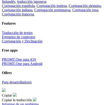
finlandés
,
traducción japonesa
Conjugación española
,
Conjugación inglesa
,
Conjugación alemana
,
Conjugación italiana
,
Conjugación portuguesa
,
Conjugación rusa
,
Conjugación francesa
.
Features
Traducción de textos
Ejemplos de contextos
Conjugación y Declinación
Free apps
PROMT.One para iOS
PROMT.One para Android
Offers
Para desarrolladores
Copiar
Copiar la traducción
Informar de un problema