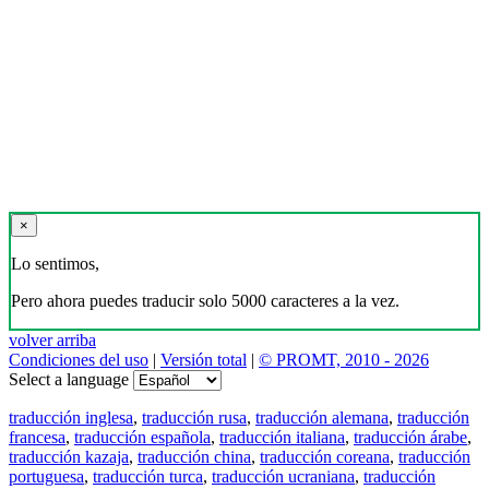
×
Lo sentimos,
Pero ahora puedes traducir solo 5000 caracteres a la vez.
volver arriba
Condiciones del uso
|
Versión total
|
© PROMT, 2010 - 2026
Select a language
traducción inglesa
,
traducción rusa
,
traducción alemana
,
traducción
francesa
,
traducción española
,
traducción italiana
,
traducción árabe
,
traducción kazaja
,
traducción china
,
traducción coreana
,
traducción
portuguesa
,
traducción turca
,
traducción ucraniana
,
traducción