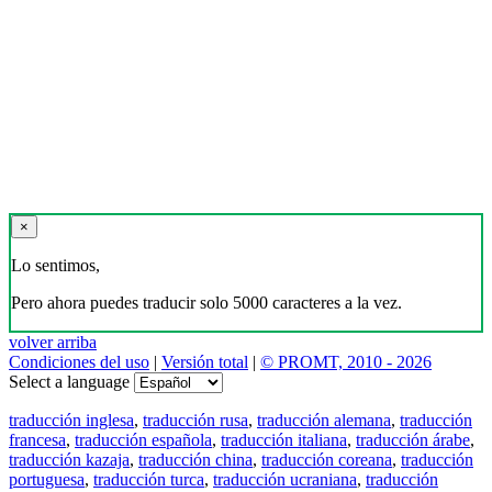
×
Lo sentimos,
Pero ahora puedes traducir solo 5000 caracteres a la vez.
volver arriba
Condiciones del uso
|
Versión total
|
© PROMT, 2010 - 2026
Select a language
traducción inglesa
,
traducción rusa
,
traducción alemana
,
traducción
francesa
,
traducción española
,
traducción italiana
,
traducción árabe
,
traducción kazaja
,
traducción china
,
traducción coreana
,
traducción
portuguesa
,
traducción turca
,
traducción ucraniana
,
traducción