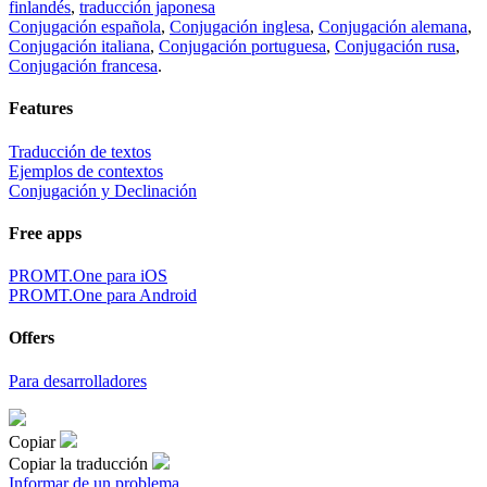
finlandés
,
traducción japonesa
Conjugación española
,
Conjugación inglesa
,
Conjugación alemana
,
Conjugación italiana
,
Conjugación portuguesa
,
Conjugación rusa
,
Conjugación francesa
.
Features
Traducción de textos
Ejemplos de contextos
Conjugación y Declinación
Free apps
PROMT.One para iOS
PROMT.One para Android
Offers
Para desarrolladores
Copiar
Copiar la traducción
Informar de un problema