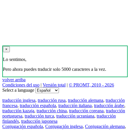
×
Lo sentimos,
Pero ahora puedes traducir solo 5000 caracteres a la vez.
volver arriba
Condiciones del uso
|
Versión total
|
© PROMT, 2010 - 2026
Select a language
traducción inglesa
,
traducción rusa
,
traducción alemana
,
traducción
francesa
,
traducción española
,
traducción italiana
,
traducción árabe
,
traducción kazaja
,
traducción china
,
traducción coreana
,
traducción
portuguesa
,
traducción turca
,
traducción ucraniana
,
traducción
finlandés
,
traducción japonesa
Conjugación española
,
Conjugación inglesa
,
Conjugación alemana
,