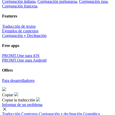
Conjugación italiana
,
Conjugación portuguesa
,
Conjugación rusa
,
Conjugación francesa
.
Features
Traducción de textos
Ejemplos de contextos
Conjugación y Declinación
Free apps
PROMT.One para iOS
PROMT.One para Android
Offers
Para desarrolladores
Copiar
Copiar la traducción
Informar de un problema
Traducción
Contextos
Conjugación
y declinación
Gramática