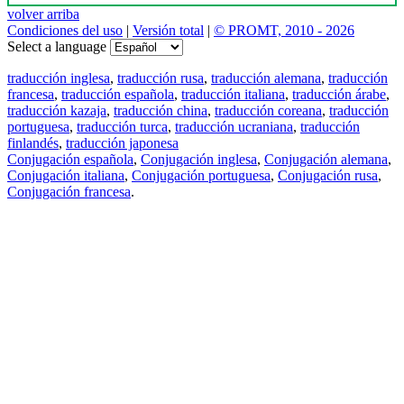
volver arriba
Condiciones del uso
|
Versión total
|
© PROMT, 2010 - 2026
Select a language
traducción inglesa
,
traducción rusa
,
traducción alemana
,
traducción
francesa
,
traducción española
,
traducción italiana
,
traducción árabe
,
traducción kazaja
,
traducción china
,
traducción coreana
,
traducción
portuguesa
,
traducción turca
,
traducción ucraniana
,
traducción
finlandés
,
traducción japonesa
Conjugación española
,
Conjugación inglesa
,
Conjugación alemana
,
Conjugación italiana
,
Conjugación portuguesa
,
Conjugación rusa
,
Conjugación francesa
.
Features
Traducción de textos
Ejemplos de contextos
Conjugación y Declinación
Free apps
PROMT.One para iOS
PROMT.One para Android