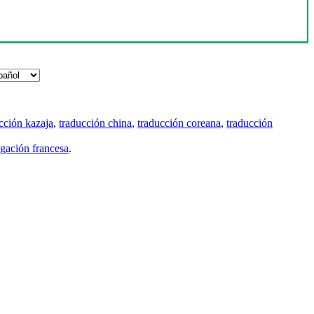
cción kazaja
,
traducción china
,
traducción coreana
,
traducción
gación francesa
.