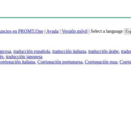
uncios en PROMT.One
|
Ayuda
|
Versión móvil
|
Select a language
ancesa
,
traducción española
,
traducción italiana
,
traducción árabe
,
tradu
és
,
traducción japonesa
onjugación italiana
,
Conjugación portuguesa
,
Conjugación rusa
,
Conju