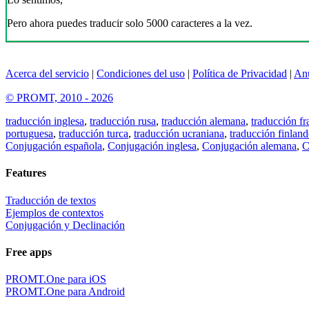
Pero ahora puedes traducir solo 5000 caracteres a la vez.
Acerca del servicio
|
Condiciones del uso
|
Política de Privacidad
|
An
© PROMT, 2010 - 2026
traducción inglesa
,
traducción rusa
,
traducción alemana
,
traducción fr
portuguesa
,
traducción turca
,
traducción ucraniana
,
traducción finland
Conjugación española
,
Conjugación inglesa
,
Conjugación alemana
,
C
Features
Traducción de textos
Ejemplos de contextos
Conjugación y Declinación
Free apps
PROMT.One para iOS
PROMT.One para Android