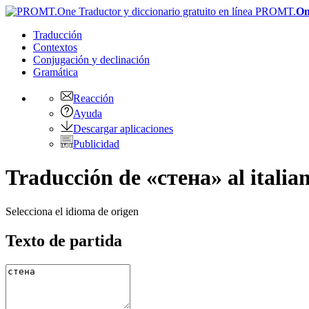
PROMT.
On
Traducción
Contextos
Conjugación
y declinación
Gramática
Reacción
Ayuda
Descargar aplicaciones
Publicidad
Traducción de «стена» al italia
Selecciona el idioma de origen
Texto de partida