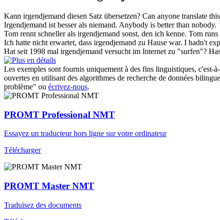
Kann
irgendjemand
diesen Satz übersetzen?
Can
anyone
translate thi
Irgendjemand
ist besser als niemand.
Anybody
is better than nobody.
Tom rennt schneller als
irgendjemand
sonst, den ich kenne.
Tom runs 
Ich hatte nicht erwartet, dass
irgendjemand
zu Hause war.
I hadn't ex
Hat seit 1998 mal
irgendjemand
versucht im Internet zu "surfen"?
Ha
Les exemples sont fournis uniquement à des fins linguistiques, c'est-à-
ouvertes en utilisant des algorithmes de recherche de données bilingues
problème" ou
écrivez-nous
.
PROMT Professional NMT
Essayez un traducteur hors ligne sur votre ordinateur
Télécharger
PROMT Master NMT
Traduisez des documents