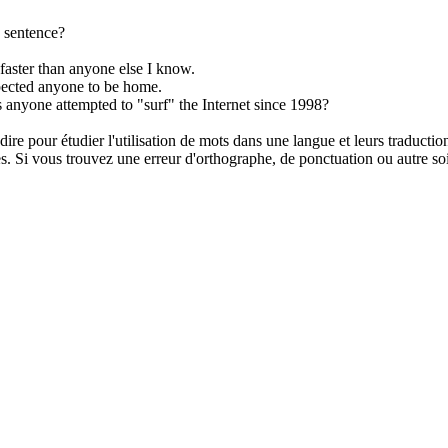
s sentence?
faster than
anyone
else I know.
pected
anyone
to be home.
s
anyone
attempted to "surf" the Internet since 1998?
dire pour étudier l'utilisation de mots dans une langue et leurs traducti
. Si vous trouvez une erreur d'orthographe, de ponctuation ou autre soit 