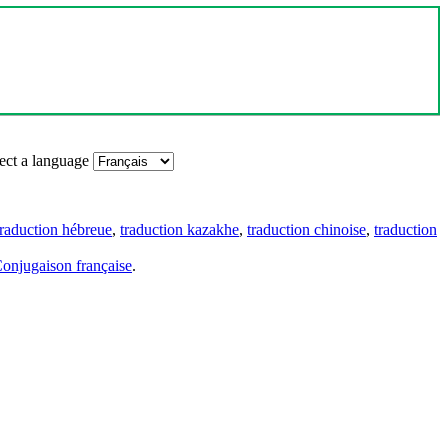
ect a language
traduction hébreue
,
traduction kazakhe
,
traduction chinoise
,
traduction
onjugaison française
.