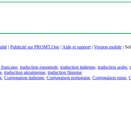
lité
|
Publicité sur PROMT.One
|
Aide et support
|
Version mobile
|
Sel
 française
,
traduction espagnole
,
traduction italienne
,
traduction arabe
,
e
,
traduction ukrainienne
,
traduction finnoise
e
,
Conjugaison italienne
,
Conjugaison portugaise
,
Conjugaison russe
,
C