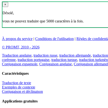
×
Désolé,
vous ne pouvez traduire que 5000 caractères à la fois.
À propos du service
|
Conditions de l'utilisation
|
Règles de confidentia
© PROMT, 2010 - 2026
Traduction anglaise
,
traduction russe
,
traduction allemande
,
traduction
coréenne
,
traduction portugaise
,
traduction turque
,
traduction turkmèn
Conjugaison espagnole
,
Conjugaison anglaise
,
Conjugaison allemand
Caractéristiques
Traduction de texte
Exemples de contexte
Conjugaison et déclinaison
Applications gratuites