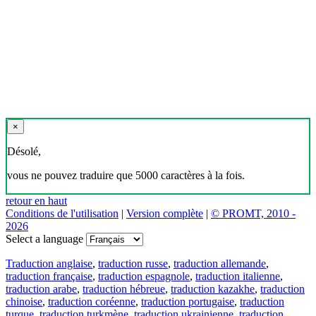
×
Désolé,
vous ne pouvez traduire que 5000 caractères à la fois.
retour en haut
Conditions de l'utilisation
|
Version complète
|
© PROMT, 2010 -
2026
Select a language
Traduction anglaise
,
traduction russe
,
traduction allemande
,
traduction française
,
traduction espagnole
,
traduction italienne
,
traduction arabe
,
traduction hébreue
,
traduction kazakhe
,
traduction
chinoise
,
traduction coréenne
,
traduction portugaise
,
traduction
turque
,
traduction turkmène
,
traduction ukrainienne
,
traduction