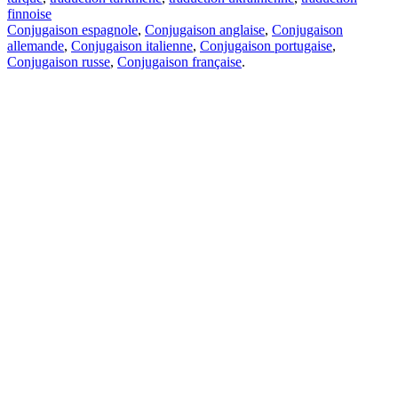
finnoise
Conjugaison espagnole
,
Conjugaison anglaise
,
Conjugaison
allemande
,
Conjugaison italienne
,
Conjugaison portugaise
,
Conjugaison russe
,
Conjugaison française
.
Caractéristiques
Traduction de texte
Exemples de contexte
Conjugaison et déclinaison
Applications gratuites
PROMT.One pour iOS
PROMT.One pour Android
Offres
Pour les développeurs
Copier
Copier la traduction