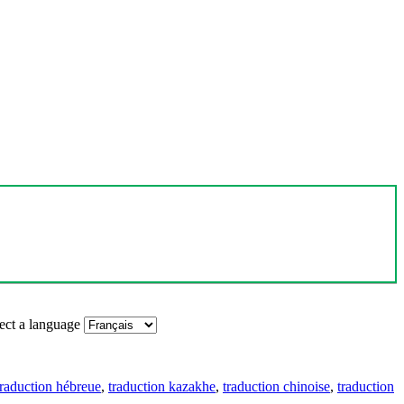
ect a language
traduction hébreue
,
traduction kazakhe
,
traduction chinoise
,
traduction