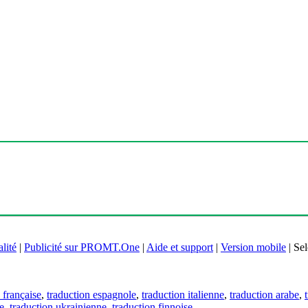
lité
|
Publicité sur PROMT.One
|
Aide et support
|
Version mobile
|
Sel
 française
,
traduction espagnole
,
traduction italienne
,
traduction arabe
,
e
,
traduction ukrainienne
,
traduction finnoise