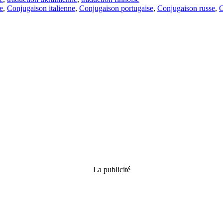
e
,
Conjugaison italienne
,
Conjugaison portugaise
,
Conjugaison russe
,
C
La publicité