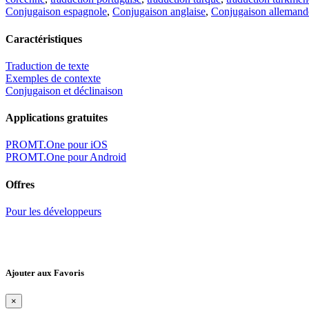
Conjugaison espagnole
,
Conjugaison anglaise
,
Conjugaison allemand
Caractéristiques
Traduction de texte
Exemples de contexte
Conjugaison et déclinaison
Applications gratuites
PROMT.One pour iOS
PROMT.One pour Android
Offres
Pour les développeurs
Ajouter aux Favoris
×