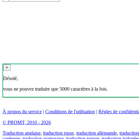
×
Désolé,
vous ne pouvez traduire que 5000 caractères à la fois.
À propos du service
|
Conditions de l'utilisation
|
Règles de confidentia
© PROMT, 2010 - 2026
Traduction anglaise
,
traduction russe
,
traduction allemande
,
traduction
coréenne
,
traduction portugaise
,
traduction turque
,
traduction turkmèn