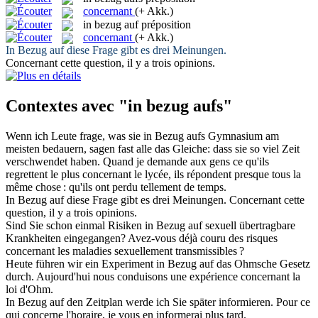
concernant
(+ Akk.)
in bezug auf
préposition
concernant
(+ Akk.)
In Bezug auf
diese Frage gibt es drei Meinungen.
Concernant
cette question, il y a trois opinions.
Contextes avec "in bezug aufs"
Wenn ich Leute frage, was sie
in Bezug aufs
Gymnasium am
meisten bedauern, sagen fast alle das Gleiche: dass sie so viel Zeit
verschwendet haben.
Quand je demande aux gens ce qu'ils
regrettent le plus
concernant
le lycée, ils répondent presque tous la
même chose : qu'ils ont perdu tellement de temps.
In Bezug auf
diese Frage gibt es drei Meinungen.
Concernant
cette
question, il y a trois opinions.
Sind Sie schon einmal Risiken
in Bezug auf
sexuell übertragbare
Krankheiten eingegangen?
Avez-vous déjà couru des risques
concernant
les maladies sexuellement transmissibles ?
Heute führen wir ein Experiment
in Bezug auf
das Ohmsche Gesetz
durch.
Aujourd'hui nous conduisons une expérience
concernant
la
loi d'Ohm.
In Bezug
auf den Zeitplan werde ich Sie später informieren.
Pour ce
qui concerne l'horaire, je vous
en
informerai plus tard.