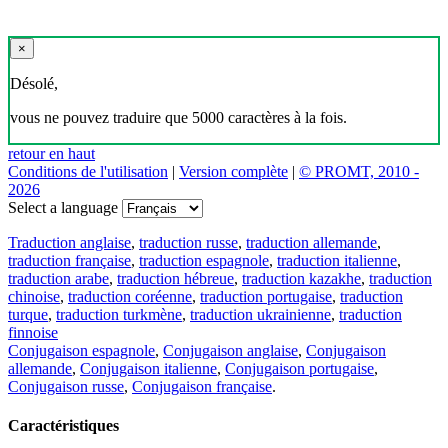
×
Désolé,
vous ne pouvez traduire que 5000 caractères à la fois.
retour en haut
Conditions de l'utilisation
|
Version complète
|
© PROMT, 2010 -
2026
Select a language
Traduction anglaise
,
traduction russe
,
traduction allemande
,
traduction française
,
traduction espagnole
,
traduction italienne
,
traduction arabe
,
traduction hébreue
,
traduction kazakhe
,
traduction
chinoise
,
traduction coréenne
,
traduction portugaise
,
traduction
turque
,
traduction turkmène
,
traduction ukrainienne
,
traduction
finnoise
Conjugaison espagnole
,
Conjugaison anglaise
,
Conjugaison
allemande
,
Conjugaison italienne
,
Conjugaison portugaise
,
Conjugaison russe
,
Conjugaison française
.
Caractéristiques