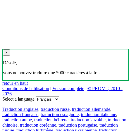
×
Désolé,
vous ne pouvez traduire que 5000 caractères à la fois.
retour en haut
Conditions de l'utilisation
|
Version complète
|
© PROMT, 2010 -
2026
Select a language
Traduction anglaise
,
traduction russe
,
traduction allemande
,
traduction française
,
traduction espagnole
,
traduction italienne
,
traduction arabe
,
traduction hébreue
,
traduction kazakhe
,
traduction
chinoise
,
traduction coréenne
,
traduction portugaise
,
traduction
turque
,
traduction turkmène
,
traduction ukrainienne
,
traduction