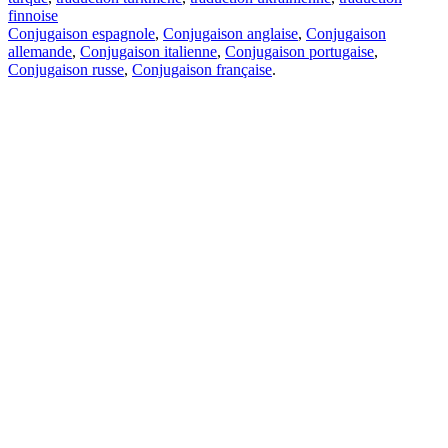
finnoise
Conjugaison espagnole
,
Conjugaison anglaise
,
Conjugaison
allemande
,
Conjugaison italienne
,
Conjugaison portugaise
,
Conjugaison russe
,
Conjugaison française
.
Caractéristiques
Traduction de texte
Exemples de contexte
Conjugaison et déclinaison
Applications gratuites
PROMT.One pour iOS
PROMT.One pour Android
Offres
Pour les développeurs
Copier
Copier la traduction