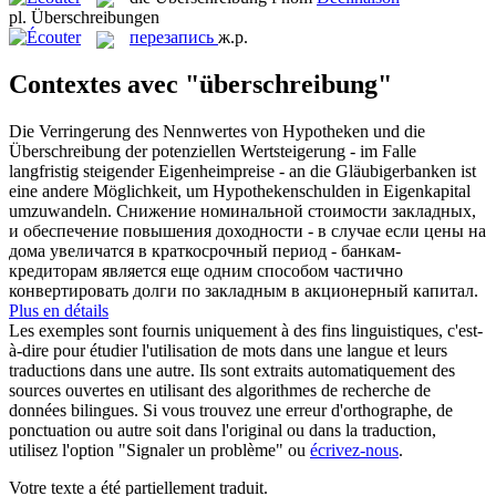
pl.
Überschreibungen
перезапись
ж.р.
Contextes avec "überschreibung"
Die Verringerung des Nennwertes von Hypotheken und die
Überschreibung
der potenziellen Wertsteigerung - im Falle
langfristig steigender Eigenheimpreise - an die Gläubigerbanken ist
eine andere Möglichkeit, um Hypothekenschulden in Eigenkapital
umzuwandeln.
Снижение номинальной стоимости закладных,
и обеспечение повышения доходности - в случае если цены на
дома увеличатся в краткосрочный период - банкам-
кредиторам является еще одним способом частично
конвертировать долги по закладным в акционерный капитал.
Plus en détails
Les exemples sont fournis uniquement à des fins linguistiques, c'est-
à-dire pour étudier l'utilisation de mots dans une langue et leurs
traductions dans une autre. Ils sont extraits automatiquement des
sources ouvertes en utilisant des algorithmes de recherche de
données bilingues. Si vous trouvez une erreur d'orthographe, de
ponctuation ou autre soit dans l'original ou dans la traduction,
utilisez l'option "Signaler un problème" ou
écrivez-nous
.
Votre texte a été partiellement traduit.