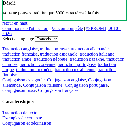
Désolé,
vous ne pouvez traduire que 5000 caractères à la fois.
retour en haut
Conditions de l'utilisation
|
Version complète
|
© PROMT, 2010 -
2026
Select a language
Traduction anglaise
,
traduction russe
,
traduction allemande
,
traduction française
,
traduction espagnole
,
traduction italienne
,
traduction arabe
,
traduction hébreue
,
traduction kazakhe
,
traduction
chinoise
,
traduction coréenne
,
traduction portugaise
,
traduction
turque
,
traduction turkmène
,
traduction ukrainienne
,
traduction
finnoise
Conjugaison espagnole
,
Conjugaison anglaise
,
Conjugaison
allemande
,
Conjugaison italienne
,
Conjugaison portugaise
,
Conjugaison russe
,
Conjugaison française
.
Caractéristiques
Traduction de texte
Exemples de contexte
Conjugaison et déclinaison