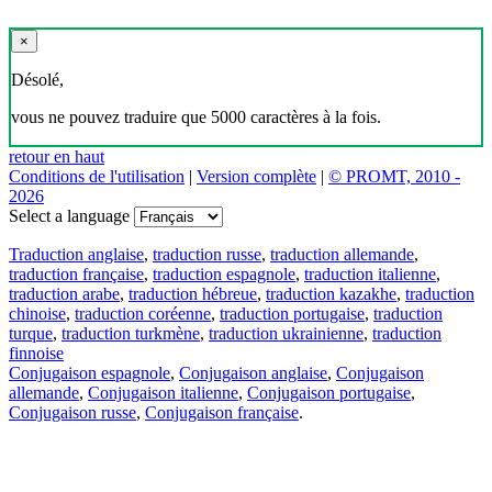
×
Désolé,
vous ne pouvez traduire que 5000 caractères à la fois.
retour en haut
Conditions de l'utilisation
|
Version complète
|
© PROMT, 2010 -
2026
Select a language
Traduction anglaise
,
traduction russe
,
traduction allemande
,
traduction française
,
traduction espagnole
,
traduction italienne
,
traduction arabe
,
traduction hébreue
,
traduction kazakhe
,
traduction
chinoise
,
traduction coréenne
,
traduction portugaise
,
traduction
turque
,
traduction turkmène
,
traduction ukrainienne
,
traduction
finnoise
Conjugaison espagnole
,
Conjugaison anglaise
,
Conjugaison
allemande
,
Conjugaison italienne
,
Conjugaison portugaise
,
Conjugaison russe
,
Conjugaison française
.
Caractéristiques