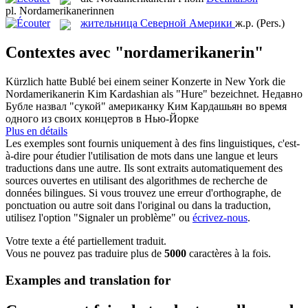
pl.
Nordamerikanerinnen
жительница Северной Америки
ж.р.
(Pers.)
Contextes avec "nordamerikanerin"
Kürzlich hatte Bublé bei einem seiner Konzerte in New York die
Nordamerikanerin
Kim Kardashian als "Hure" bezeichnet.
Недавно
Бубле назвал "сукой" американку Ким Кардашьян во время
одного из своих концертов в Нью-Йорке
Plus en détails
Les exemples sont fournis uniquement à des fins linguistiques, c'est-
à-dire pour étudier l'utilisation de mots dans une langue et leurs
traductions dans une autre. Ils sont extraits automatiquement des
sources ouvertes en utilisant des algorithmes de recherche de
données bilingues. Si vous trouvez une erreur d'orthographe, de
ponctuation ou autre soit dans l'original ou dans la traduction,
utilisez l'option "Signaler un problème" ou
écrivez-nous
.
Votre texte a été partiellement traduit.
Vous ne pouvez pas traduire plus de
5000
caractères à la fois.
Examples and translation for