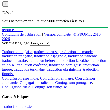
×
Désolé,
vous ne pouvez traduire que 5000 caractères à la fois.
retour en haut
Conditions de l'utilisation
|
Version complète
|
© PROMT, 2010 -
2026
Select a language
Traduction anglaise
,
traduction russe
,
traduction allemande
,
traduction française
,
traduction espagnole
,
traduction italienne
,
traduction arabe
,
traduction hébreue
,
traduction kazakhe
,
traduction
chinoise
,
traduction coréenne
,
traduction portugaise
,
traduction
turque
,
traduction turkmène
,
traduction ukrainienne
,
traduction
finnoise
Conjugaison espagnole
,
Conjugaison anglaise
,
Conjugaison
allemande
,
Conjugaison italienne
,
Conjugaison portugaise
,
Conjugaison russe
,
Conjugaison française
.
Caractéristiques
Traduction de texte