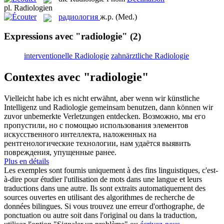
pl.
Radiologien
радиология
ж.р.
(Med.)
Expressions avec "radiologie"
(2)
interventionelle Radiologie
zahnärztliche Radiologie
Contextes avec "radiologie"
Vielleicht habe ich es nicht erwähnt, aber wenn wir künstliche
Intelligenz und
Radiologie
gemeinsam benutzen, dann können wir
zuvor unbemerkte Verletzungen entdecken.
Возможно, мы его
пропустили, но с помощью использования элементов
искусственного интеллекта, наложенных на
рентгенологические технологии, нам удаётся выявить
повреждения, упущенные ранее.
Plus en détails
Les exemples sont fournis uniquement à des fins linguistiques, c'est-
à-dire pour étudier l'utilisation de mots dans une langue et leurs
traductions dans une autre. Ils sont extraits automatiquement des
sources ouvertes en utilisant des algorithmes de recherche de
données bilingues. Si vous trouvez une erreur d'orthographe, de
ponctuation ou autre soit dans l'original ou dans la traduction,