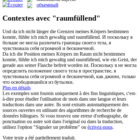
объемный
Contextes avec "raumfüllend"
Und da ich nicht länger die Grenzen meines Körpers bestimmen
konnte, fühlte ich mich gewaltig und
raumfüllend
.
И поскольку я
больше не могла различить границы своего тела, я
чувствовала себя огромной и бесконечной.
Da ich die Position meines Körpers im Raum nicht bestimmen
konnte, fühlte ich mich gewaltig und
raumfüllend
, wie ein Geist, der
gerade aus seiner Flasche befreit worden ist.
Поскольку я не могла
определить положение своего тела в пространстве, я
чувствовала себя огромной и бесконечной, как джинн, только
что освободившийся из бутылки.
Plus en détails
Les exemples sont fournis uniquement à des fins linguistiques, c'est-
à-dire pour étudier l'utilisation de mots dans une langue et leurs
traductions dans une autre. Ils sont extraits automatiquement des
sources ouvertes en utilisant des algorithmes de recherche de
données bilingues. Si vous trouvez une erreur d'orthographe, de
ponctuation ou autre soit dans l'original ou dans la traduction,
utilisez l'option "Signaler un problème" ou
écrivez-nous
.
Votre texte a été partiellement traduit.