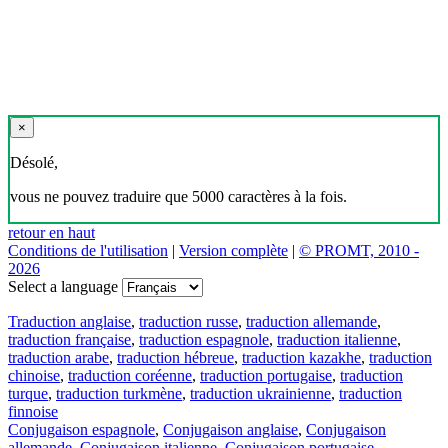
×
Désolé,
vous ne pouvez traduire que 5000 caractères à la fois.
retour en haut
Conditions de l'utilisation
|
Version complète
|
© PROMT, 2010 -
2026
Select a language
Traduction anglaise
,
traduction russe
,
traduction allemande
,
traduction française
,
traduction espagnole
,
traduction italienne
,
traduction arabe
,
traduction hébreue
,
traduction kazakhe
,
traduction
chinoise
,
traduction coréenne
,
traduction portugaise
,
traduction
turque
,
traduction turkmène
,
traduction ukrainienne
,
traduction
finnoise
Conjugaison espagnole
,
Conjugaison anglaise
,
Conjugaison
allemande
,
Conjugaison italienne
,
Conjugaison portugaise
,