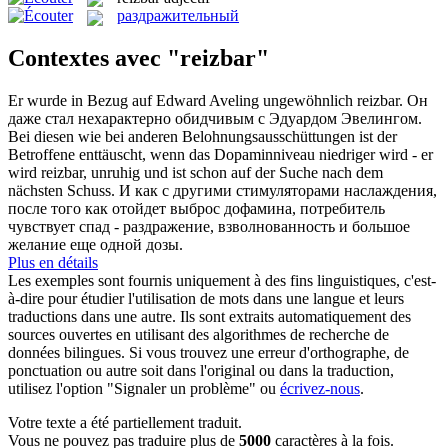
раздражительный
Contextes avec "reizbar"
Er wurde in Bezug auf Edward Aveling ungewöhnlich
reizbar
.
Он
даже стал нехарактерно обидчивым с Эдуардом Эвелингом.
Bei diesen wie bei anderen Belohnungsausschüttungen ist der
Betroffene enttäuscht, wenn das Dopaminniveau niedriger wird - er
wird
reizbar
, unruhig und ist schon auf der Suche nach dem
nächsten Schuss.
И как с другими стимуляторами наслаждения,
после того как отойдет выброс дофамина, потребитель
чувствует спад - раздражение, взволнованность и большое
желание еще одной дозы.
Plus en détails
Les exemples sont fournis uniquement à des fins linguistiques, c'est-
à-dire pour étudier l'utilisation de mots dans une langue et leurs
traductions dans une autre. Ils sont extraits automatiquement des
sources ouvertes en utilisant des algorithmes de recherche de
données bilingues. Si vous trouvez une erreur d'orthographe, de
ponctuation ou autre soit dans l'original ou dans la traduction,
utilisez l'option "Signaler un problème" ou
écrivez-nous
.
Votre texte a été partiellement traduit.
Vous ne pouvez pas traduire plus de
5000
caractères à la fois.