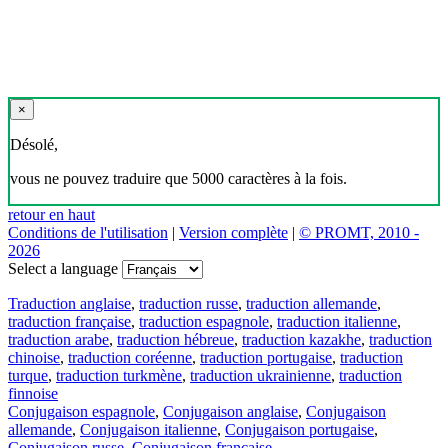
×
Désolé,
vous ne pouvez traduire que 5000 caractères à la fois.
retour en haut
Conditions de l'utilisation
|
Version complète
|
© PROMT, 2010 -
2026
Select a language
Traduction anglaise
,
traduction russe
,
traduction allemande
,
traduction française
,
traduction espagnole
,
traduction italienne
,
traduction arabe
,
traduction hébreue
,
traduction kazakhe
,
traduction
chinoise
,
traduction coréenne
,
traduction portugaise
,
traduction
turque
,
traduction turkmène
,
traduction ukrainienne
,
traduction
finnoise
Conjugaison espagnole
,
Conjugaison anglaise
,
Conjugaison
allemande
,
Conjugaison italienne
,
Conjugaison portugaise
,
Conjugaison russe
,
Conjugaison française
.