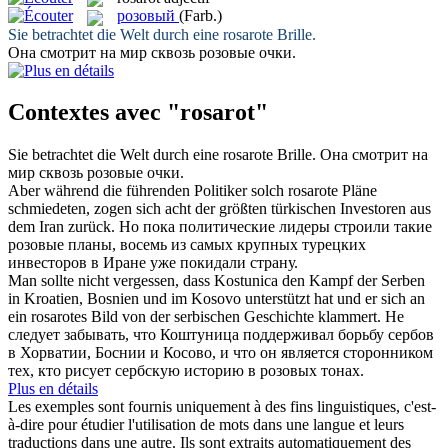
розовый
(Farb.)
Sie betrachtet die Welt durch eine
rosarote
Brille.
Она смотрит на мир сквозь
розовые
очки.
Contextes avec "rosarot"
Sie betrachtet die Welt durch eine
rosarote
Brille.
Она смотрит на
мир сквозь
розовые
очки.
Aber während die führenden Politiker solch
rosarote
Pläne
schmiedeten, zogen sich acht der größten türkischen Investoren aus
dem Iran zurück.
Но пока политические лидеры строили такие
розовые
планы, восемь из самых крупных турецких
инвесторов в Иране уже покидали страну.
Man sollte nicht vergessen, dass Kostunica den Kampf der Serben
in Kroatien, Bosnien und im Kosovo unterstützt hat und er sich an
ein
rosarotes
Bild von der serbischen Geschichte klammert.
Не
следует забывать, что Коштуница поддерживал борьбу сербов
в Хорватии, Боснии и Косово, и что он является сторонником
тех, кто рисует сербскую историю в
розовых
тонах.
Plus en détails
Les exemples sont fournis uniquement à des fins linguistiques, c'est-
à-dire pour étudier l'utilisation de mots dans une langue et leurs
traductions dans une autre. Ils sont extraits automatiquement des