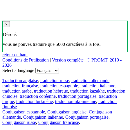
×
Désolé,
vous ne pouvez traduire que 5000 caractères à la fois.
retour en haut
Conditions de l'utilisation
|
Version complète
|
© PROMT, 2010 -
2026
Select a language
Traduction anglaise
,
traduction russe
,
traduction allemande
,
traduction française
,
traduction espagnole
,
traduction italienne
,
traduction arabe
,
traduction hébreue
,
traduction kazakhe
,
traduction
chinoise
,
traduction coréenne
,
traduction portugaise
,
traduction
turque
,
traduction turkmène
,
traduction ukrainienne
,
traduction
finnoise
Conjugaison espagnole
,
Conjugaison anglaise
,
Conjugaison
allemande
,
Conjugaison italienne
,
Conjugaison portugaise
,
Conjugaison russe
,
Conjugaison française
.