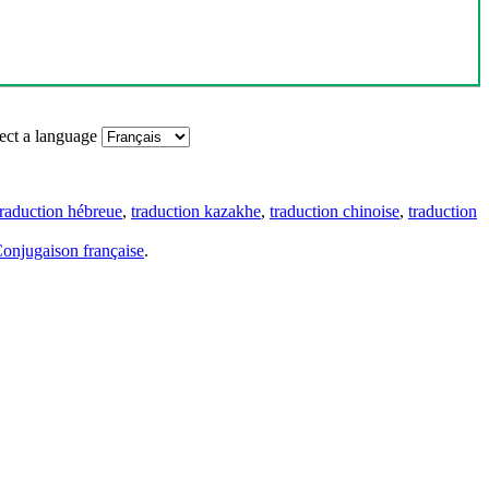
ect a language
traduction hébreue
,
traduction kazakhe
,
traduction chinoise
,
traduction
onjugaison française
.