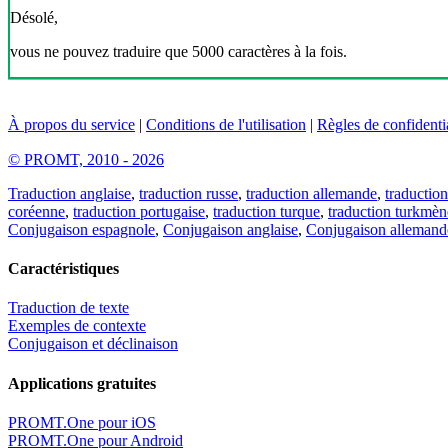
Désolé,
vous ne pouvez traduire que 5000 caractères à la fois.
À propos du service
|
Conditions de l'utilisation
|
Règles de confidentia
© PROMT, 2010 - 2026
Traduction anglaise
,
traduction russe
,
traduction allemande
,
traduction
coréenne
,
traduction portugaise
,
traduction turque
,
traduction turkmèn
Conjugaison espagnole
,
Conjugaison anglaise
,
Conjugaison allemand
Caractéristiques
Traduction de texte
Exemples de contexte
Conjugaison et déclinaison
Applications gratuites
PROMT.One pour iOS
PROMT.One pour Android