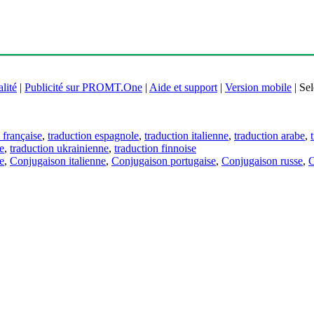
lité
|
Publicité sur PROMT.One
|
Aide et support
|
Version mobile
|
Sel
 française
,
traduction espagnole
,
traduction italienne
,
traduction arabe
,
e
,
traduction ukrainienne
,
traduction finnoise
e
,
Conjugaison italienne
,
Conjugaison portugaise
,
Conjugaison russe
,
C