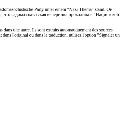
adomasochistische
Party unter einem "Nazi-Thema" stand.
Он
о, что
садомазохистская
вечеринка проходила в "Нацистской
ons dans une autre. Ils sont extraits automatiquement des sources
dans l'original ou dans la traduction, utilisez l'option "Signaler un