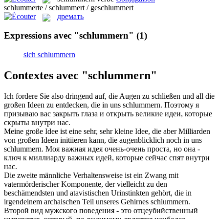
schlummerte / schlummert / geschlummert
дремать
Expressions avec "schlummern"
(1)
sich schlummern
Contextes avec "schlummern"
Ich fordere Sie also dringend auf, die Augen zu schließen und all die
großen Ideen zu entdecken, die in uns
schlummern
.
Поэтому я
призываю вас закрыть глаза и открыть великие идеи, которые
скрыты внутри нас.
Meine große Idee ist eine sehr, sehr kleine Idee, die aber Milliarden
von großen Ideen initiieren kann, die augenblicklich noch in uns
schlummern
.
Моя важная идея очень-очень проста, но она -
ключ к миллиарду важных идей, которые сейчас спят внутри
нас.
Die zweite männliche Verhaltensweise ist ein Zwang mit
vatermörderischer Komponente, der vielleicht zu den
beschämendsten und atavistischen Urinstinkten gehört, die in
irgendeinem archaischen Teil unseres Gehirnes
schlummern
.
Второй вид мужского поведения - это отцеубийственный