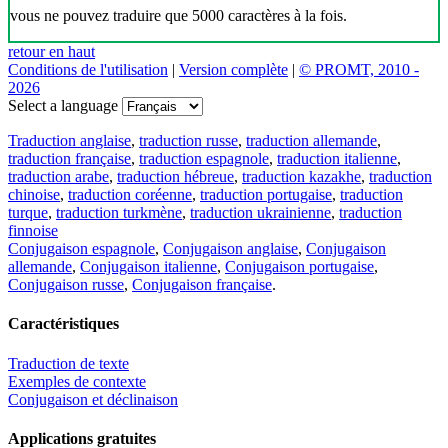
vous ne pouvez traduire que 5000 caractères à la fois.
retour en haut
Conditions de l'utilisation
|
Version complète
|
© PROMT, 2010 -
2026
Select a language
Traduction anglaise
,
traduction russe
,
traduction allemande
,
traduction française
,
traduction espagnole
,
traduction italienne
,
traduction arabe
,
traduction hébreue
,
traduction kazakhe
,
traduction
chinoise
,
traduction coréenne
,
traduction portugaise
,
traduction
turque
,
traduction turkmène
,
traduction ukrainienne
,
traduction
finnoise
Conjugaison espagnole
,
Conjugaison anglaise
,
Conjugaison
allemande
,
Conjugaison italienne
,
Conjugaison portugaise
,
Conjugaison russe
,
Conjugaison française
.
Caractéristiques
Traduction de texte
Exemples de contexte
Conjugaison et déclinaison
Applications gratuites