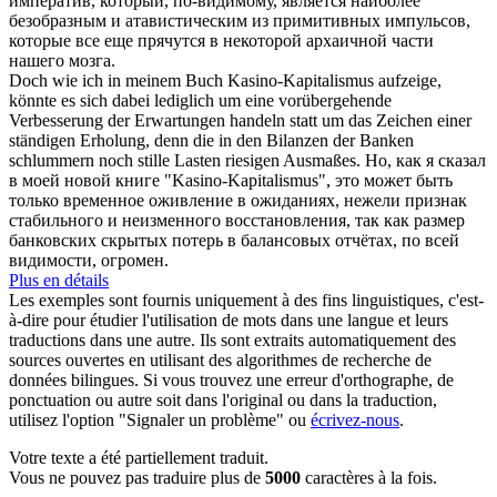
императив, который, по-видимому, является наиболее
безобразным и атавистическим из примитивных импульсов,
которые все еще прячутся в некоторой архаичной части
нашего мозга.
Doch wie ich in meinem Buch Kasino-Kapitalismus aufzeige,
könnte es sich dabei lediglich um eine vorübergehende
Verbesserung der Erwartungen handeln statt um das Zeichen einer
ständigen Erholung, denn die in den Bilanzen der Banken
schlummern
noch stille Lasten riesigen Ausmaßes.
Но, как я сказал
в моей новой книге "Kasino-Kapitalismus", это может быть
только временное оживление в ожиданиях, нежели признак
стабильного и неизменного восстановления, так как размер
банковских скрытых потерь в балансовых отчётах, по всей
видимости, огромен.
Plus en détails
Les exemples sont fournis uniquement à des fins linguistiques, c'est-
à-dire pour étudier l'utilisation de mots dans une langue et leurs
traductions dans une autre. Ils sont extraits automatiquement des
sources ouvertes en utilisant des algorithmes de recherche de
données bilingues. Si vous trouvez une erreur d'orthographe, de
ponctuation ou autre soit dans l'original ou dans la traduction,
utilisez l'option "Signaler un problème" ou
écrivez-nous
.
Votre texte a été partiellement traduit.
Vous ne pouvez pas traduire plus de
5000
caractères à la fois.