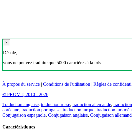
×
Désolé,
vous ne pouvez traduire que 5000 caractères à la fois.
À propos du service
|
Conditions de l'utilisation
|
Règles de confidentia
© PROMT, 2010 - 2026
Traduction anglaise
,
traduction russe
,
traduction allemande
,
traduction
coréenne
,
traduction portugaise
,
traduction turque
,
traduction turkmèn
Conjugaison espagnole
,
Conjugaison anglaise
,
Conjugaison allemand
Caractéristiques