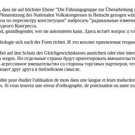
, dass sie auf höchster Ebene "Die Führungsgruppe zur Überarbeitung
 Plenarsitzung des Nationalen Volkskongresses in Betracht gezogen wü
 по пересмотру конституции" набросать "радикальные изменения
одного Конгресса.
und, grundlegender, wer sie
autorisieren
kann.
Здесь встаёт вопрос о 
 Biologie
sich
nach der Form richtet.
И это вполне приемлемая теория
ei auf den Schutz des Gleichgewichtskurses ausrichten oder eine interna
u sorgen.
Но отдельные страны будут ориентировать вмешательст
 агрессивное вмешательство со стороны торговых партнеров, чт
знают друг друга в библейском смысле.
dire pour étudier l'utilisation de mots dans une langue et leurs traducti
. Si vous trouvez une erreur d'orthographe, de ponctuation ou autre soit 