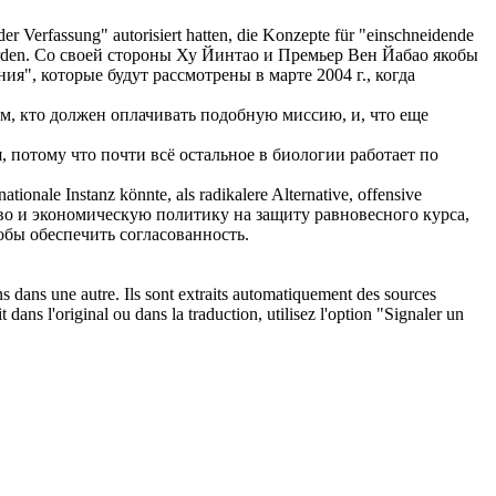
 der Verfassung"
autorisiert
hatten, die Konzepte für "einschneidende
rden.
Со своей стороны Ху Йинтао и Премьер Вен Йабао якобы
", которые будут рассмотрены в марте 2004 г., когда
том, кто должен оплачивать подобную миссию, и, что еще
, потому что почти всё остальное в биологии работает по
tionale Instanz könnte, als radikalere Alternative, offensive
во и экономическую политику на защиту равновесного курса,
обы обеспечить согласованность.
ons dans une autre. Ils sont extraits automatiquement des sources
dans l'original ou dans la traduction, utilisez l'option "Signaler un