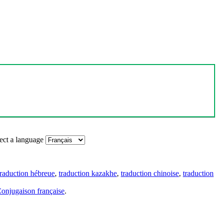
ect a language
traduction hébreue
,
traduction kazakhe
,
traduction chinoise
,
traduction
onjugaison française
.