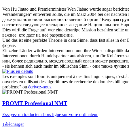
Von Hu Jintao und Premierminister Wen Jiabao wurde sogar berichtet
Veränderungen" entwerfen sollte, die im März 2004 bei der nächsten
даже
уполномочили
высокопоставленный орган "Ведущая группа
состоится следующее пленарное заседание Национального Нар
Dies wirft die Frage auf, wer eine derartige Mission bezahlen sollte 
важнее, кто даст на неё разрешение.
Und das ist eine perfekte Theorie in dem Sinne, dass fast alles in der
форме.
Einzelne Länder würden Interventionen und ihre Wirtschaftspolitik dab
Interventionen durch Handelspartner
autorisieren
, um für Kohärenz z
или, более радикально, международный орган может разрешить
- sie kennen
sich
auch mehr im biblischen Sinn.
- они также лучше 
Les exemples sont fournis uniquement à des fins linguistiques, c'est-à-
ouvertes en utilisant des algorithmes de recherche de données bilingues
problème" ou
écrivez-nous
.
PROMT Professional NMT
Essayez un traducteur hors ligne sur votre ordinateur
Télécharger