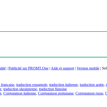
lité
|
Publicité sur PROMT.One
|
Aide et support
|
Version mobile
|
Sel
 française
,
traduction espagnole
,
traduction italienne
,
traduction arabe
,
e
,
traduction ukrainienne
,
traduction finnoise
e
,
Conjugaison italienne
,
Conjugaison portugaise
,
Conjugaison russe
,
C