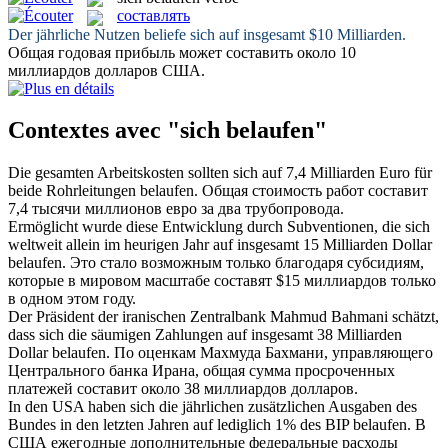
составлять
Der jährliche Nutzen
beliefe
sich auf insgesamt $10 Milliarden.
Общая годовая прибыль может
составить
около 10
миллиардов долларов США.
Contextes avec "sich belaufen"
Die gesamten Arbeitskosten sollten
sich
auf 7,4 Milliarden Euro für
beide Rohrleitungen
belaufen
.
Общая стоимость работ
составит
7,4 тысячи миллионов евро за два трубопровода.
Ermöglicht wurde diese Entwicklung durch Subventionen, die
sich
weltweit allein im heurigen Jahr auf insgesamt 15 Milliarden Dollar
belaufen
.
Это стало возможным только благодаря субсидиям,
которые в мировом масштабе
составят
$15 миллиардов только
в одном этом году.
Der Präsident der iranischen Zentralbank Mahmud Bahmani schätzt,
dass
sich
die säumigen Zahlungen auf insgesamt 38 Milliarden
Dollar
belaufen
.
По оценкам Махмуда Бахмани, управляющего
Центрального банка Ирана, общая сумма просроченных
платежей
составит
около 38 миллиардов долларов.
In den USA haben
sich
die jährlichen zusätzlichen Ausgaben des
Bundes in den letzten Jahren auf lediglich 1% des BIP
belaufen
.
В
США ежегодные дополнительные федеральные расходы