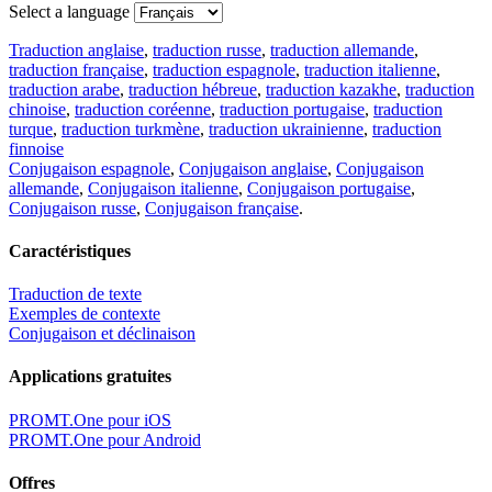
Select a language
Traduction anglaise
,
traduction russe
,
traduction allemande
,
traduction française
,
traduction espagnole
,
traduction italienne
,
traduction arabe
,
traduction hébreue
,
traduction kazakhe
,
traduction
chinoise
,
traduction coréenne
,
traduction portugaise
,
traduction
turque
,
traduction turkmène
,
traduction ukrainienne
,
traduction
finnoise
Conjugaison espagnole
,
Conjugaison anglaise
,
Conjugaison
allemande
,
Conjugaison italienne
,
Conjugaison portugaise
,
Conjugaison russe
,
Conjugaison française
.
Caractéristiques
Traduction de texte
Exemples de contexte
Conjugaison et déclinaison
Applications gratuites
PROMT.One pour iOS
PROMT.One pour Android
Offres