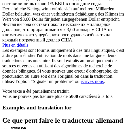
составили
лишь около 1% ВВП в последние годы.
Der jährliche Nettogewinn würde
sich
auf mehrere Milliarden
Dollar
belaufen
, was einer verhinderten Schädigung des Klimas im
Wert von $3,60 Dollar für jeden ausgegebenen Dollar entspricht.
Чистая выгода
составит
около нескольких миллиардов
долларов, что приравнивается к 3,60 долларам США от
климатического ущерба, которого удалось избежать на
каждый потраченный доллар США.
Plus en détails
Les exemples sont fournis uniquement à des fins linguistiques, c'est-
à-dire pour étudier l'utilisation de mots dans une langue et leurs
traductions dans une autre. Ils sont extraits automatiquement des
sources ouvertes en utilisant des algorithmes de recherche de
données bilingues. Si vous trouvez une erreur d'orthographe, de
ponctuation ou autre soit dans l'original ou dans la traduction,
utilisez l'option "Signaler un problème" ou
écrivez-nous
.
Votre texte a été partiellement traduit.
Vous ne pouvez pas traduire plus de
5000
caractères à la fois.
Examples and translation for
Ce que peut faire le traducteur allemand
↔ russe