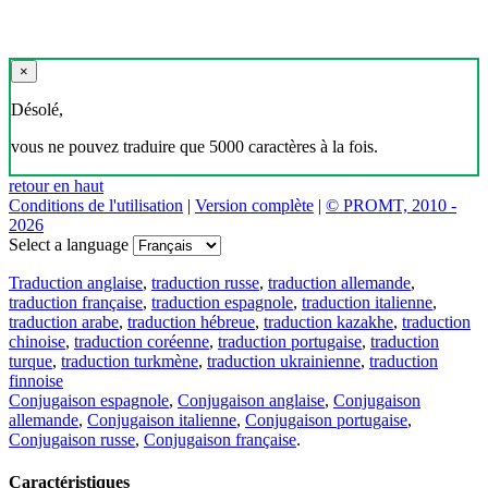
×
Désolé,
vous ne pouvez traduire que 5000 caractères à la fois.
retour en haut
Conditions de l'utilisation
|
Version complète
|
© PROMT, 2010 -
2026
Select a language
Traduction anglaise
,
traduction russe
,
traduction allemande
,
traduction française
,
traduction espagnole
,
traduction italienne
,
traduction arabe
,
traduction hébreue
,
traduction kazakhe
,
traduction
chinoise
,
traduction coréenne
,
traduction portugaise
,
traduction
turque
,
traduction turkmène
,
traduction ukrainienne
,
traduction
finnoise
Conjugaison espagnole
,
Conjugaison anglaise
,
Conjugaison
allemande
,
Conjugaison italienne
,
Conjugaison portugaise
,
Conjugaison russe
,
Conjugaison française
.
Caractéristiques