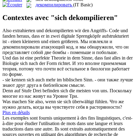
декомпилировать
(IT Basic)
Contextes avec "sich dekompilieren"
Also extrahierten und
dekompilierten
wir den Angriffs- Code und
fanden heraus, dass er in zwei digitale Sprengköpfe aufstrukturiert
ist - einen kleineren und einen größeren.
Мы извлекли и
декомпилировали
атакующий код, и мы обнаружили, что он
представляет собой две бомбы - поменьше и побольше.
Und das ist eine perfekte Theorie in dem Sinne, dass fast alles in der
Biologie
sich
nach der Form richtet.
И это вполне приемлемая
теория, потому что почти всё остальное в биологии работает
по форме.
- sie kennen
sich
auch mehr im biblischen Sinn.
- они также лучше
знают друг друга в библейском смысле.
Denn auf Stufe Drei befinden
sich
die meisten von uns.
Поскольку
многие из нас живут на Уровне Три.
Was machen Sie also, wenn sie
sich
überwältigt fühlen.
Что же
нужно делать, когда вы чувствуете
себя
в растерянности?
Plus en détails
Les exemples sont fournis uniquement à des fins linguistiques, c'est-
à-dire pour étudier l'utilisation de mots dans une langue et leurs
traductions dans une autre. Ils sont extraits automatiquement des
sources ouvertes en utilisant des algorithmes de recherche de