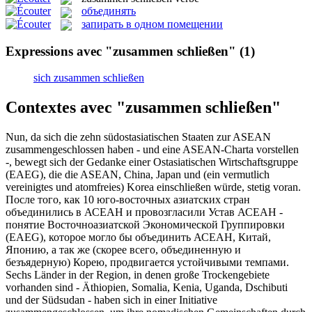
объединять
запирать в одном помещении
Expressions avec "zusammen schließen"
(1)
sich zusammen schließen
Contextes avec "zusammen schließen"
Nun, da sich die zehn südostasiatischen Staaten zur ASEAN
zusammengeschlossen
haben - und eine ASEAN-Charta vorstellen
-, bewegt sich der Gedanke einer Ostasiatischen Wirtschaftsgruppe
(EAEG), die die ASEAN, China, Japan und (ein vermutlich
vereinigtes und atomfreies) Korea einschließen würde, stetig voran.
После того, как 10 юго-восточных азиатских стран
объединились в АСЕАН и провозгласили Устав АСЕАН -
понятие Восточноазиатской Экономической Группировки
(EAEG), которое могло бы объединить АСЕАН, Китай,
Японию, а так же (скорее всего,
объединенную
и
безъядерную) Корею, продвигается устойчивыми темпами.
Sechs Länder in der Region, in denen große Trockengebiete
vorhanden sind - Äthiopien, Somalia, Kenia, Uganda, Dschibuti
und der Südsudan - haben sich in einer Initiative