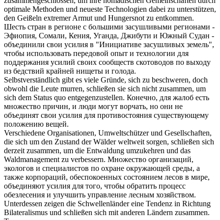
zusammengeschlossen
, um ihre nomadischen Gemeinschaften durch
optimale Methoden und neueste Technologien dabei zu unterstützen,
den Geißeln extremer Armut und Hungersnot zu entkommen.
Шесть стран в регионе с большими засушливыми регионами -
Эфиопия, Сомали, Кения, Уганда, Джибути и Южный Судан -
объединили
свои усилия в "Инициативе засушливых земель",
чтобы использовать передовой опыт и технологии для
поддержания усилий своих сообществ скотоводов по выходу
из бедствий крайней нищеты и голода.
Selbstverständlich gibt es viele Gründe, sich zu beschweren, doch
obwohl die Leute murren,
schließen
sie sich nicht
zusammen
, um
sich dem Status quo entgegenzustellen.
Конечно, для жалоб есть
множество причин, и люди могут ворчать, но они не
объединят
свои усилия для противостояния существующему
положению вещей.
Verschiedene Organisationen, Umweltschützer und Gesellschaften,
die sich um den Zustand der Wälder weltweit sorgen,
schließen
sich
derzeit
zusammen
, um die Entwaldung umzukehren und das
Waldmanagement zu verbessern.
Множество организаций,
экологов и специалистов по охране окружающей среды, а
также корпораций, обеспокоенных состоянием лесов в мире,
объединяют
усилия для того, чтобы обратить процесс
обезлесения и улучшить управление лесным хозяйством.
Unterdessen zeigen die Schwellenländer eine Tendenz in Richtung
Bilateralismus und
schließen
sich mit anderen Ländern
zusammen
.