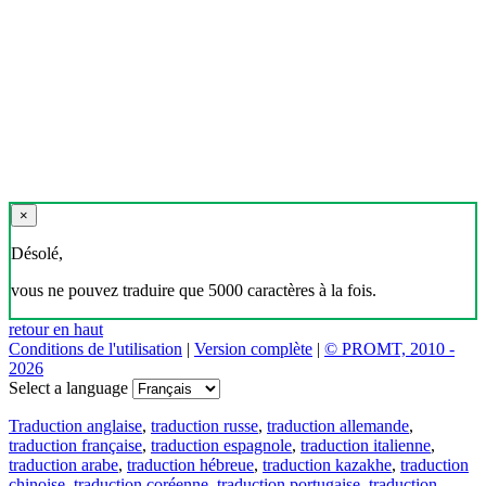
×
Désolé,
vous ne pouvez traduire que 5000 caractères à la fois.
retour en haut
Conditions de l'utilisation
|
Version complète
|
© PROMT, 2010 -
2026
Select a language
Traduction anglaise
,
traduction russe
,
traduction allemande
,
traduction française
,
traduction espagnole
,
traduction italienne
,
traduction arabe
,
traduction hébreue
,
traduction kazakhe
,
traduction
chinoise
,
traduction coréenne
,
traduction portugaise
,
traduction