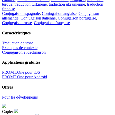
turque
,
traduction turkmène
,
traduction ukrainienne
,
traduction
finnoise
Conjugaison espagnole
,
Conjugaison anglaise
,
Conjugaison
allemande
,
Conjugaison italienne
,
Conjugaison portugaise
,
Conjugaison russe
,
Conjugaison française
.
Caractéristiques
Traduction de texte
Exemples de contexte
Conjugaison et déclinaison
Applications gratuites
PROMT.One pour iOS
PROMT.One pour Android
Offres
Pour les développeurs
Copier