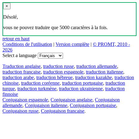
×
Désolé,
vous ne pouvez traduire que 5000 caractères à la fois.
retour en haut
Conditions de l'utilisation
|
Version complète
|
© PROMT, 2010 -
2026
Select a language
Traduction anglaise
,
traduction russe
,
traduction allemande
,
traduction française
,
traduction espagnole
,
traduction italienne
,
traduction arabe
,
traduction hébreue
,
traduction kazakhe
,
traduction
chinoise
,
traduction coréenne
,
traduction portugaise
,
traduction
turque
,
traduction turkmène
,
traduction ukrainienne
,
traduction
finnoise
Conjugaison espagnole
,
Conjugaison anglaise
,
Conjugaison
allemande
,
Conjugaison italienne
,
Conjugaison portugaise
,
Conjugaison russe
,
Conjugaison française
.
Caractéristiques
Traduction de texte