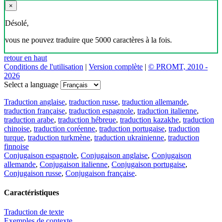
×
Désolé,
vous ne pouvez traduire que 5000 caractères à la fois.
retour en haut
Conditions de l'utilisation
|
Version complète
|
© PROMT, 2010 -
2026
Select a language
Traduction anglaise
,
traduction russe
,
traduction allemande
,
traduction française
,
traduction espagnole
,
traduction italienne
,
traduction arabe
,
traduction hébreue
,
traduction kazakhe
,
traduction
chinoise
,
traduction coréenne
,
traduction portugaise
,
traduction
turque
,
traduction turkmène
,
traduction ukrainienne
,
traduction
finnoise
Conjugaison espagnole
,
Conjugaison anglaise
,
Conjugaison
allemande
,
Conjugaison italienne
,
Conjugaison portugaise
,
Conjugaison russe
,
Conjugaison française
.
Caractéristiques
Traduction de texte
Exemples de contexte