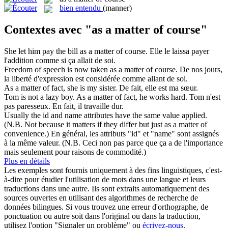
bien entendu
(manner)
Contextes avec "as a matter of course"
She let him pay the bill
as a matter of course
.
Elle le laissa payer
l'addition comme si ça allait de soi.
Freedom of speech is now taken
as a matter of course
.
De nos jours,
la liberté d'expression est considérée comme allant de soi.
As a matter of
fact, she is my sister.
De
fait, elle est ma sœur.
Tom is not a lazy boy.
As a matter of
fact, he works hard.
Tom n'est
pas paresseux.
En fait
, il travaille dur.
Usually the id and name attributes have the same value applied.
(N.B. Not because it matters if they differ but just
as a matter of
convenience.)
En
général, les attributs "id" et "name" sont assignés
à la même valeur. (N.B. Ceci non pas parce que ça a de l'importance
mais seulement pour raisons de commodité.)
Plus en détails
Les exemples sont fournis uniquement à des fins linguistiques, c'est-
à-dire pour étudier l'utilisation de mots dans une langue et leurs
traductions dans une autre. Ils sont extraits automatiquement des
sources ouvertes en utilisant des algorithmes de recherche de
données bilingues. Si vous trouvez une erreur d'orthographe, de
ponctuation ou autre soit dans l'original ou dans la traduction,
utilisez l'option "Signaler un problème" ou
écrivez-nous
.