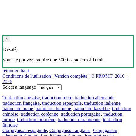
×
Désolé,
vous ne pouvez traduire que 5000 caractères à la fois.
retour en haut
Conditions de l'utilisation
|
Version complète
|
© PROMT, 2010 -
2026
Select a language
Traduction anglaise
,
traduction russe
,
traduction allemande
,
traduction française
,
traduction espagnole
,
traduction italienne
,
traduction arabe
,
traduction hébreue
,
traduction kazakhe
,
traduction
chinoise
,
traduction coréenne
,
traduction portugaise
,
traduction
turque
,
traduction turkmène
,
traduction ukrainienne
,
traduction
finnoise
Conjugaison espagnole
,
Conjugaison anglaise
,
Conjugaison
allemande
,
Conjugaison italienne
,
Conjugaison portugaise
,