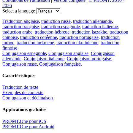
Conditions de l'utilisation
|
Version complète
|
© PROMT, 2010 -
2026
Select a language
Traduction anglaise
,
traduction russe
,
traduction allemande
,
traduction française
,
traduction espagnole
,
traduction italienne
,
traduction arabe
,
traduction hébreue
,
traduction kazakhe
,
traduction
chinoise
,
traduction coréenne
,
traduction portugaise
,
traduction
turque
,
traduction turkmène
,
traduction ukrainienne
,
traduction
finnoise
Conjugaison espagnole
,
Conjugaison anglaise
,
Conjugaison
allemande
,
Conjugaison italienne
,
Conjugaison portugaise
,
Conjugaison russe
,
Conjugaison française
.
Caractéristiques
Traduction de texte
Exemples de contexte
Conjugaison et déclinaison
Applications gratuites
PROMT.One pour iOS
PROMT.One pour Android