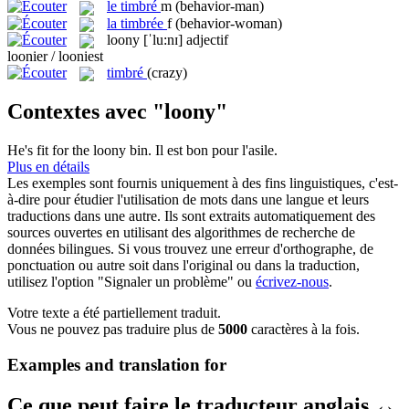
le
timbré
m
(behavior-man)
la
timbrée
f
(behavior-woman)
loony
[ˈlu:nɪ]
adjectif
loonier / looniest
timbré
(crazy)
Contextes avec "loony"
He's fit for the
loony
bin.
Il est bon pour l'asile.
Plus en détails
Les exemples sont fournis uniquement à des fins linguistiques, c'est-
à-dire pour étudier l'utilisation de mots dans une langue et leurs
traductions dans une autre. Ils sont extraits automatiquement des
sources ouvertes en utilisant des algorithmes de recherche de
données bilingues. Si vous trouvez une erreur d'orthographe, de
ponctuation ou autre soit dans l'original ou dans la traduction,
utilisez l'option "Signaler un problème" ou
écrivez-nous
.
Votre texte a été partiellement traduit.
Vous ne pouvez pas traduire plus de
5000
caractères à la fois.
Examples and translation for
Ce que peut faire le traducteur anglais ↔