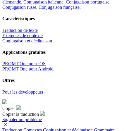
allemande
,
Conjugaison italienne
,
Conjugaison portugaise
,
Conjugaison russe
,
Conjugaison française
.
Caractéristiques
Traduction de texte
Exemples de contexte
Conjugaison et déclinaison
Applications gratuites
PROMT.One pour iOS
PROMT.One pour Android
Offres
Pour les développeurs
Copier
Copier la traduction
Signaler un problème
Traduction
Contextes
Conjugaison
et déclinaison
Grammaire