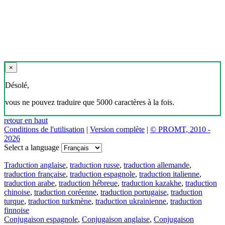
×
Désolé,
vous ne pouvez traduire que 5000 caractères à la fois.
retour en haut
Conditions de l'utilisation
|
Version complète
|
© PROMT, 2010 -
2026
Select a language
Traduction anglaise
,
traduction russe
,
traduction allemande
,
traduction française
,
traduction espagnole
,
traduction italienne
,
traduction arabe
,
traduction hébreue
,
traduction kazakhe
,
traduction
chinoise
,
traduction coréenne
,
traduction portugaise
,
traduction
turque
,
traduction turkmène
,
traduction ukrainienne
,
traduction
finnoise
Conjugaison espagnole
,
Conjugaison anglaise
,
Conjugaison