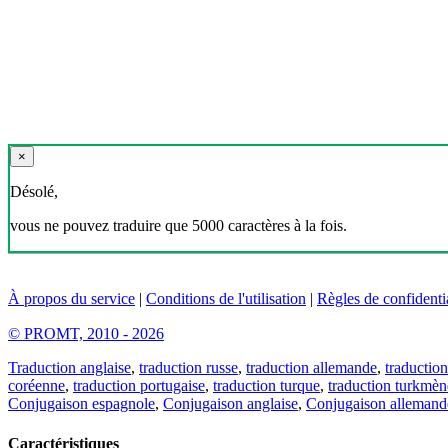
×
Désolé,
vous ne pouvez traduire que 5000 caractères à la fois.
À propos du service
|
Conditions de l'utilisation
|
Règles de confidentia
© PROMT, 2010 - 2026
Traduction anglaise
,
traduction russe
,
traduction allemande
,
traduction
coréenne
,
traduction portugaise
,
traduction turque
,
traduction turkmèn
Conjugaison espagnole
,
Conjugaison anglaise
,
Conjugaison allemand
Caractéristiques