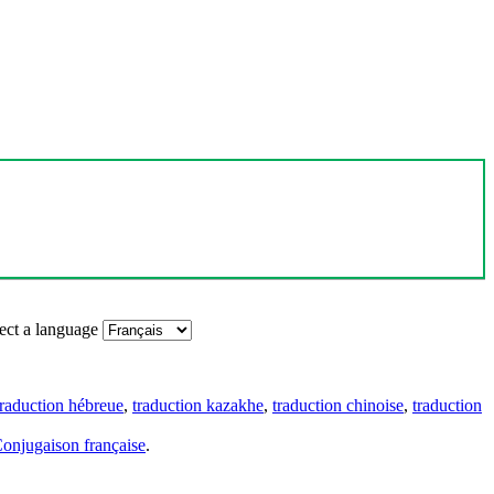
ect a language
traduction hébreue
,
traduction kazakhe
,
traduction chinoise
,
traduction
onjugaison française
.