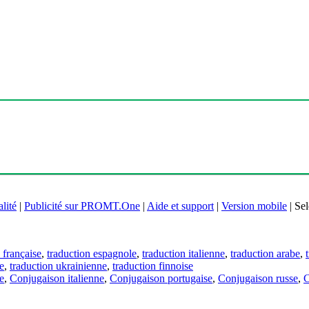
lité
|
Publicité sur PROMT.One
|
Aide et support
|
Version mobile
|
Sel
 française
,
traduction espagnole
,
traduction italienne
,
traduction arabe
,
e
,
traduction ukrainienne
,
traduction finnoise
e
,
Conjugaison italienne
,
Conjugaison portugaise
,
Conjugaison russe
,
C