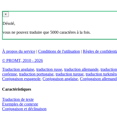
×
Désolé,
vous ne pouvez traduire que 5000 caractères à la fois.
À propos du service
|
Conditions de l'utilisation
|
Règles de confidentia
© PROMT, 2010 - 2026
Traduction anglaise
,
traduction russe
,
traduction allemande
,
traduction
coréenne
,
traduction portugaise
,
traduction turque
,
traduction turkmèn
Conjugaison espagnole
,
Conjugaison anglaise
,
Conjugaison allemand
Caractéristiques
Traduction de texte
Exemples de contexte
Conjugaison et déclinaison