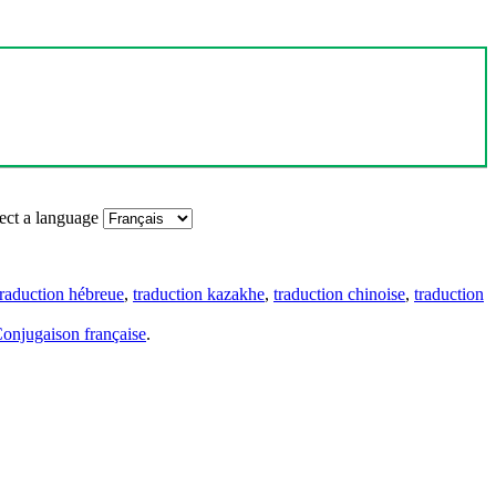
ect a language
traduction hébreue
,
traduction kazakhe
,
traduction chinoise
,
traduction
onjugaison française
.