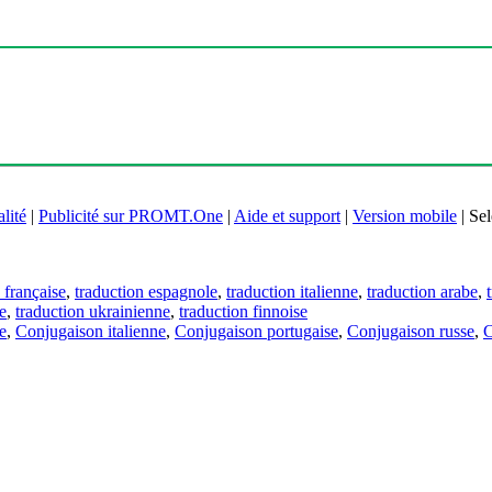
lité
|
Publicité sur PROMT.One
|
Aide et support
|
Version mobile
|
Sel
 française
,
traduction espagnole
,
traduction italienne
,
traduction arabe
,
e
,
traduction ukrainienne
,
traduction finnoise
e
,
Conjugaison italienne
,
Conjugaison portugaise
,
Conjugaison russe
,
C