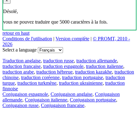
×
Désolé,
vous ne pouvez traduire que 5000 caractères à la fois.
retour en haut
Conditions de l'utilisation
|
Version complète
|
© PROMT, 2010 -
2026
Select a language
Traduction anglaise
,
traduction russe
,
traduction allemande
,
traduction française
,
traduction espagnole
,
traduction italienne
,
traduction arabe
,
traduction hébreue
,
traduction kazakhe
,
traduction
chinoise
,
traduction coréenne
,
traduction portugaise
,
traduction
turque
,
traduction turkmène
,
traduction ukrainienne
,
traduction
finnoise
Conjugaison espagnole
,
Conjugaison anglaise
,
Conjugaison
allemande
,
Conjugaison italienne
,
Conjugaison portugaise
,
Conjugaison russe
,
Conjugaison française
.
Caractéristiques
Traduction de texte
Exemples de contexte