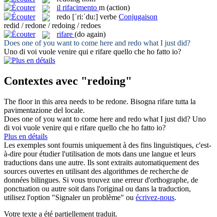
il
rifacimento
m
(action)
redo
[ˈri:ˈdu:]
verbe
Conjugaison
redid / redone / redoing / redoes
rifare
(do again)
Does one of you want to come here and
redo
what I just did?
Uno di voi vuole venire qui e
rifare
quello che ho fatto io?
Contextes avec "redoing"
The floor in this area needs to be
redone
.
Bisogna
rifare
tutta la
pavimentazione del locale.
Does one of you want to come here and
redo
what I just did?
Uno
di voi vuole venire qui e
rifare
quello che ho fatto io?
Plus en détails
Les exemples sont fournis uniquement à des fins linguistiques, c'est-
à-dire pour étudier l'utilisation de mots dans une langue et leurs
traductions dans une autre. Ils sont extraits automatiquement des
sources ouvertes en utilisant des algorithmes de recherche de
données bilingues. Si vous trouvez une erreur d'orthographe, de
ponctuation ou autre soit dans l'original ou dans la traduction,
utilisez l'option "Signaler un problème" ou
écrivez-nous
.
Votre texte a été partiellement traduit.