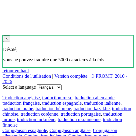
×
Désolé,
vous ne pouvez traduire que 5000 caractères à la fois.
retour en haut
Conditions de l'utilisation
|
Version complète
|
© PROMT, 2010 -
2026
Select a language
Traduction anglaise
,
traduction russe
,
traduction allemande
,
traduction française
,
traduction espagnole
,
traduction italienne
,
traduction arabe
,
traduction hébreue
,
traduction kazakhe
,
traduction
chinoise
,
traduction coréenne
,
traduction portugaise
,
traduction
turque
,
traduction turkmène
,
traduction ukrainienne
,
traduction
finnoise
Conjugaison espagnole
,
Conjugaison anglaise
,
Conjugaison
allemande
,
Conjugaison italienne
,
Conjugaison portugaise
,