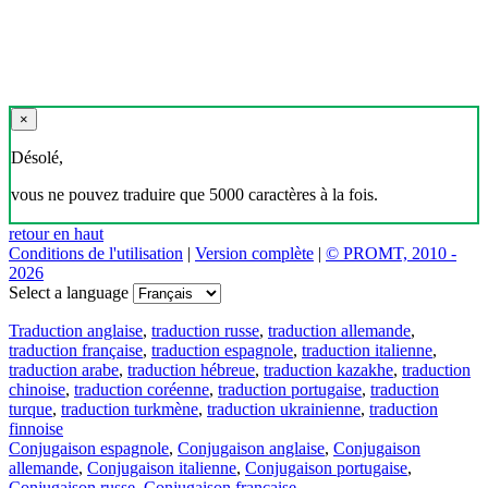
×
Désolé,
vous ne pouvez traduire que 5000 caractères à la fois.
retour en haut
Conditions de l'utilisation
|
Version complète
|
© PROMT, 2010 -
2026
Select a language
Traduction anglaise
,
traduction russe
,
traduction allemande
,
traduction française
,
traduction espagnole
,
traduction italienne
,
traduction arabe
,
traduction hébreue
,
traduction kazakhe
,
traduction
chinoise
,
traduction coréenne
,
traduction portugaise
,
traduction
turque
,
traduction turkmène
,
traduction ukrainienne
,
traduction
finnoise
Conjugaison espagnole
,
Conjugaison anglaise
,
Conjugaison
allemande
,
Conjugaison italienne
,
Conjugaison portugaise
,
Conjugaison russe
,
Conjugaison française
.