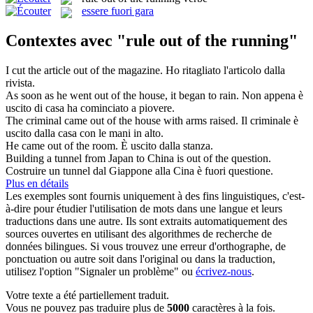
essere fuori gara
Contextes avec "rule out of the running"
I cut the article
out of the
magazine.
Ho
ritagliato
l'articolo
dalla
rivista.
As soon as he went
out of the
house, it began to rain.
Non appena è
uscito
di
casa ha cominciato a piovere.
The criminal came
out of the
house with arms raised.
Il criminale è
uscito
dalla
casa con le mani in alto.
He came
out of the
room.
È
uscito
dalla
stanza.
Building a tunnel from Japan to China is
out of the
question.
Costruire un tunnel dal Giappone alla Cina è
fuori
questione.
Plus en détails
Les exemples sont fournis uniquement à des fins linguistiques, c'est-
à-dire pour étudier l'utilisation de mots dans une langue et leurs
traductions dans une autre. Ils sont extraits automatiquement des
sources ouvertes en utilisant des algorithmes de recherche de
données bilingues. Si vous trouvez une erreur d'orthographe, de
ponctuation ou autre soit dans l'original ou dans la traduction,
utilisez l'option "Signaler un problème" ou
écrivez-nous
.
Votre texte a été partiellement traduit.
Vous ne pouvez pas traduire plus de
5000
caractères à la fois.