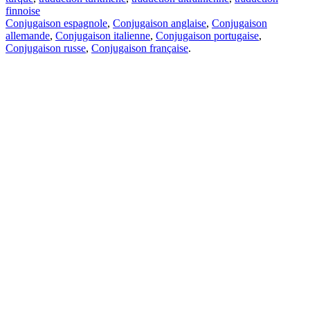
finnoise
Conjugaison espagnole
,
Conjugaison anglaise
,
Conjugaison
allemande
,
Conjugaison italienne
,
Conjugaison portugaise
,
Conjugaison russe
,
Conjugaison française
.
Caractéristiques
Traduction de texte
Exemples de contexte
Conjugaison et déclinaison
Applications gratuites
PROMT.One pour iOS
PROMT.One pour Android
Offres
Pour les développeurs
Copier
Copier la traduction