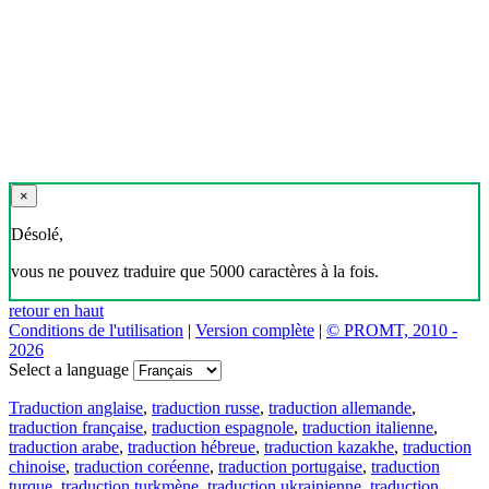
×
Désolé,
vous ne pouvez traduire que 5000 caractères à la fois.
retour en haut
Conditions de l'utilisation
|
Version complète
|
© PROMT, 2010 -
2026
Select a language
Traduction anglaise
,
traduction russe
,
traduction allemande
,
traduction française
,
traduction espagnole
,
traduction italienne
,
traduction arabe
,
traduction hébreue
,
traduction kazakhe
,
traduction
chinoise
,
traduction coréenne
,
traduction portugaise
,
traduction
turque
,
traduction turkmène
,
traduction ukrainienne
,
traduction