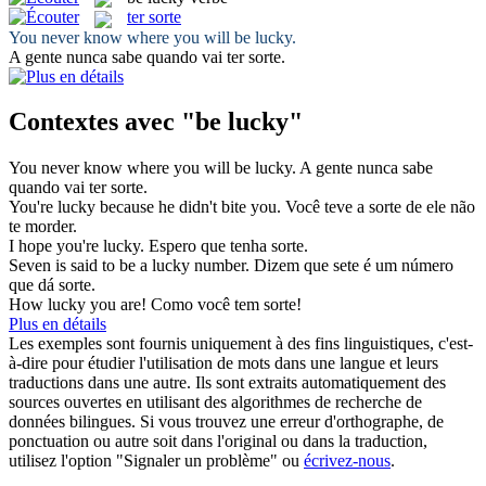
ter sorte
You never know where you will
be lucky
.
A gente nunca sabe quando vai
ter sorte
.
Contextes avec "be lucky"
You never know where you will
be lucky
.
A gente nunca sabe
quando vai
ter sorte
.
You're
lucky
because he didn't bite you.
Você teve a sorte de ele não
te morder.
I hope you're
lucky
.
Espero que tenha sorte.
Seven is said to be a
lucky
number.
Dizem que sete é um número
que dá sorte.
How
lucky
you are!
Como você tem sorte!
Plus en détails
Les exemples sont fournis uniquement à des fins linguistiques, c'est-
à-dire pour étudier l'utilisation de mots dans une langue et leurs
traductions dans une autre. Ils sont extraits automatiquement des
sources ouvertes en utilisant des algorithmes de recherche de
données bilingues. Si vous trouvez une erreur d'orthographe, de
ponctuation ou autre soit dans l'original ou dans la traduction,
utilisez l'option "Signaler un problème" ou
écrivez-nous
.