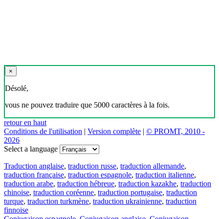
×
Désolé,
vous ne pouvez traduire que 5000 caractères à la fois.
retour en haut
Conditions de l'utilisation
|
Version complète
|
© PROMT, 2010 -
2026
Select a language
Traduction anglaise
,
traduction russe
,
traduction allemande
,
traduction française
,
traduction espagnole
,
traduction italienne
,
traduction arabe
,
traduction hébreue
,
traduction kazakhe
,
traduction
chinoise
,
traduction coréenne
,
traduction portugaise
,
traduction
turque
,
traduction turkmène
,
traduction ukrainienne
,
traduction
finnoise
Conjugaison espagnole
,
Conjugaison anglaise
,
Conjugaison