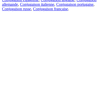
allemande
,
Conjugaison italienne
,
Conjugaison portugaise
,
Conjugaison russe
,
Conjugaison française
.
Caractéristiques
Traduction de texte
Exemples de contexte
Conjugaison et déclinaison
Applications gratuites
PROMT.One pour iOS
PROMT.One pour Android
Offres
Pour les développeurs
Copier
Copier la traduction
Signaler un problème