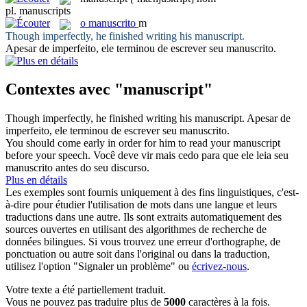
pl.
manuscripts
o
manuscrito
m
Though imperfectly, he finished writing his
manuscript
.
Apesar de imperfeito, ele terminou de escrever seu
manuscrito
.
Contextes avec "manuscript"
Though imperfectly, he finished writing his
manuscript
.
Apesar de
imperfeito, ele terminou de escrever seu
manuscrito
.
You should come early in order for him to read your
manuscript
before your speech.
Você deve vir mais cedo para que ele leia seu
manuscrito
antes do seu discurso.
Plus en détails
Les exemples sont fournis uniquement à des fins linguistiques, c'est-
à-dire pour étudier l'utilisation de mots dans une langue et leurs
traductions dans une autre. Ils sont extraits automatiquement des
sources ouvertes en utilisant des algorithmes de recherche de
données bilingues. Si vous trouvez une erreur d'orthographe, de
ponctuation ou autre soit dans l'original ou dans la traduction,
utilisez l'option "Signaler un problème" ou
écrivez-nous
.
Votre texte a été partiellement traduit.
Vous ne pouvez pas traduire plus de
5000
caractères à la fois.