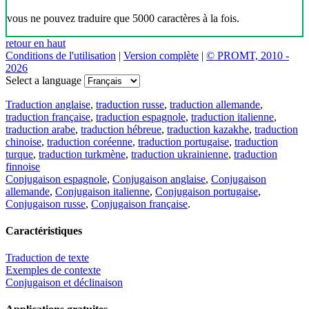
vous ne pouvez traduire que 5000 caractères à la fois.
retour en haut
Conditions de l'utilisation
|
Version complète
|
© PROMT, 2010 -
2026
Select a language
Traduction anglaise
,
traduction russe
,
traduction allemande
,
traduction française
,
traduction espagnole
,
traduction italienne
,
traduction arabe
,
traduction hébreue
,
traduction kazakhe
,
traduction
chinoise
,
traduction coréenne
,
traduction portugaise
,
traduction
turque
,
traduction turkmène
,
traduction ukrainienne
,
traduction
finnoise
Conjugaison espagnole
,
Conjugaison anglaise
,
Conjugaison
allemande
,
Conjugaison italienne
,
Conjugaison portugaise
,
Conjugaison russe
,
Conjugaison française
.
Caractéristiques
Traduction de texte
Exemples de contexte
Conjugaison et déclinaison