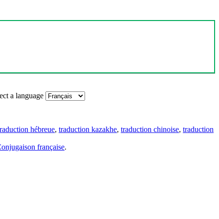
ect a language
traduction hébreue
,
traduction kazakhe
,
traduction chinoise
,
traduction
onjugaison française
.