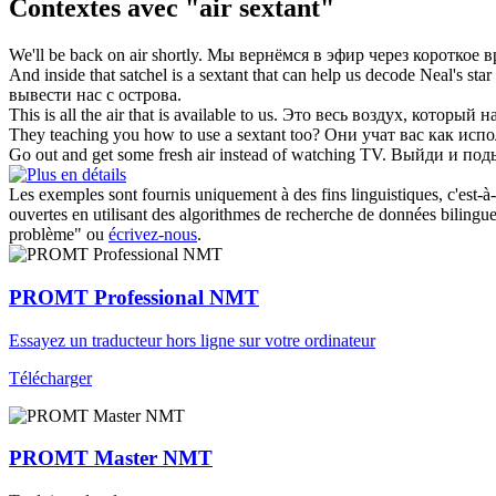
Contextes avec "air sextant"
We'll be back on
air
shortly.
Мы вернёмся в
эфир
через короткое в
And inside that satchel is a
sextant
that can help us decode Neal's star 
вывести нас с острова.
This is all the
air
that is available to us.
Это весь
воздух
, который н
They teaching you how to use a
sextant
too?
Они учат вас как исп
Go out and get some fresh
air
instead of watching TV.
Выйди и по
Les exemples sont fournis uniquement à des fins linguistiques, c'est-à-
ouvertes en utilisant des algorithmes de recherche de données bilingues
problème" ou
écrivez-nous
.
PROMT Professional NMT
Essayez un traducteur hors ligne sur votre ordinateur
Télécharger
PROMT Master NMT