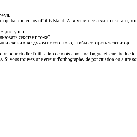
ремя.
map that can get us off this island.
А внутри нее лежит
секстант
, к
ам доступен.
ользовать
секстант
тоже?
дыши свежим
воздухом
вместо того, чтобы смотреть телевизор.
dire pour étudier l'utilisation de mots dans une langue et leurs traducti
. Si vous trouvez une erreur d'orthographe, de ponctuation ou autre soit 