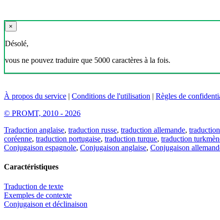
×
Désolé,
vous ne pouvez traduire que 5000 caractères à la fois.
À propos du service
|
Conditions de l'utilisation
|
Règles de confidentia
© PROMT, 2010 - 2026
Traduction anglaise
,
traduction russe
,
traduction allemande
,
traduction
coréenne
,
traduction portugaise
,
traduction turque
,
traduction turkmèn
Conjugaison espagnole
,
Conjugaison anglaise
,
Conjugaison allemand
Caractéristiques
Traduction de texte
Exemples de contexte
Conjugaison et déclinaison