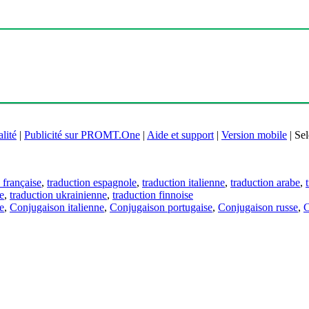
lité
|
Publicité sur PROMT.One
|
Aide et support
|
Version mobile
|
Sel
 française
,
traduction espagnole
,
traduction italienne
,
traduction arabe
,
e
,
traduction ukrainienne
,
traduction finnoise
e
,
Conjugaison italienne
,
Conjugaison portugaise
,
Conjugaison russe
,
C