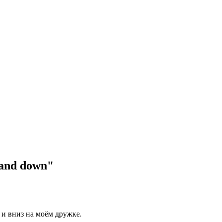
 and down"
 и вниз на моём дружке.