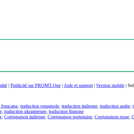
lité
|
Publicité sur PROMT.One
|
Aide et support
|
Version mobile
|
Sel
 française
,
traduction espagnole
,
traduction italienne
,
traduction arabe
,
e
,
traduction ukrainienne
,
traduction finnoise
e
,
Conjugaison italienne
,
Conjugaison portugaise
,
Conjugaison russe
,
C