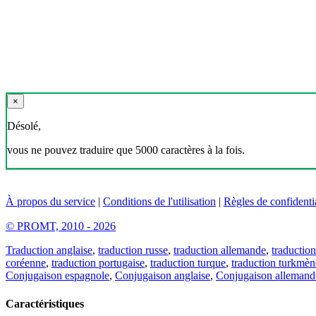
×
Désolé,
vous ne pouvez traduire que 5000 caractères à la fois.
À propos du service
|
Conditions de l'utilisation
|
Règles de confidentia
© PROMT, 2010 - 2026
Traduction anglaise
,
traduction russe
,
traduction allemande
,
traduction
coréenne
,
traduction portugaise
,
traduction turque
,
traduction turkmèn
Conjugaison espagnole
,
Conjugaison anglaise
,
Conjugaison allemand
Caractéristiques