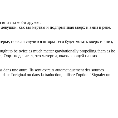
и вниз на моём дружке.
т девушки, как вы мертвы и
подпрыгивая
вверх и вниз в реке,
рке, но если случится шторм - его будет мотать вверх и вниз,
 ought to be twice as much matter gravitationally propelling them as he
ли, Оорт подсчитал, что материи, оказывающей на них
ons dans une autre. Ils sont extraits automatiquement des sources
dans l'original ou dans la traduction, utilisez l'option "Signaler un