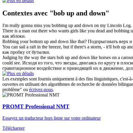
Contextes avec "bob up and down"
I'm really gonna miss you
bobbing up and down
on my Lincoln Log.
There is a man out there who wants girls like you dead and
bobbing 
как яблоки.
Bobbing
your bottom
up and down
like that?
Подпрыгивать
верх и 
You can sail a raft in the breeze, but if there's a storm, - it'll
bob up an
как пробку от бутылки.
Judging by the way the stars
bob up and down
like horses on a carous
could see.
Исходя из того, что звезды, двигаясь по кругу в пло
гравитационное воздействие и приводящей их в движение, долж
Les exemples sont fournis uniquement à des fins linguistiques, c'est-à-
ouvertes en utilisant des algorithmes de recherche de données bilingues
problème" ou
écrivez-nous
.
PROMT Professional NMT
Essayez un traducteur hors ligne sur votre ordinateur
Télécharger