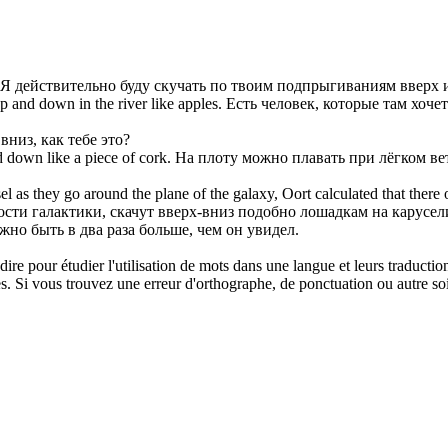
Я действительно буду скучать по твоим
подпрыгиваниям
вверх 
up and down
in the river like apples.
Есть человек, которые там хоче
вниз, как тебе это?
d down
like a piece of cork.
На плоту можно плавать при лёгком вете
el as they go around the plane of the galaxy, Oort calculated that there
скости галактики, скачут вверх-вниз подобно лошадкам на карусе
но быть в два раза больше, чем он увидел.
dire pour étudier l'utilisation de mots dans une langue et leurs traducti
. Si vous trouvez une erreur d'orthographe, de ponctuation ou autre soit 