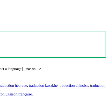
ect a language
traduction hébreue
,
traduction kazakhe
,
traduction chinoise
,
traduction
onjugaison française
.