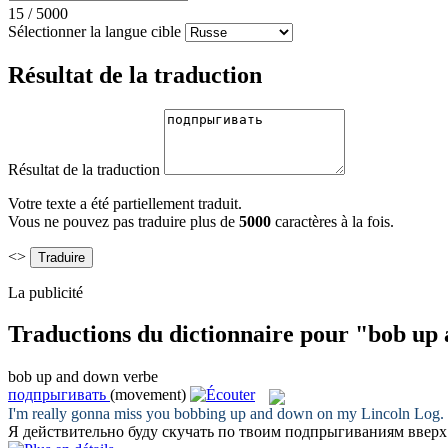
15
/
5000
Sélectionner la langue cible
Résultat de la traduction
Résultat de la traduction
Votre texte a été partiellement traduit.
Vous ne pouvez pas traduire plus de
5000
caractères à la fois.
<>
La publicité
Traductions du dictionnaire pour "bob up
bob up and down
verbe
подпрыгивать
(movement)
I'm really gonna miss you
bobbing up and down
on my Lincoln Log.
Я действительно буду скучать по твоим
подпрыгиваниям
вверх