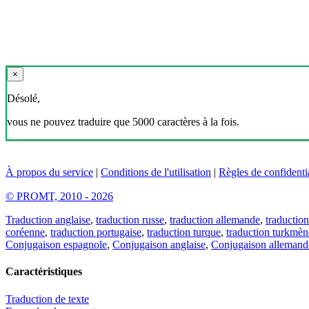
×
Désolé,
vous ne pouvez traduire que 5000 caractères à la fois.
À propos du service
|
Conditions de l'utilisation
|
Règles de confidentia
© PROMT, 2010 - 2026
Traduction anglaise
,
traduction russe
,
traduction allemande
,
traduction
coréenne
,
traduction portugaise
,
traduction turque
,
traduction turkmèn
Conjugaison espagnole
,
Conjugaison anglaise
,
Conjugaison allemand
Caractéristiques
Traduction de texte