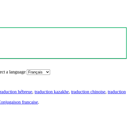
ect a language
traduction hébreue
,
traduction kazakhe
,
traduction chinoise
,
traduction
onjugaison française
.