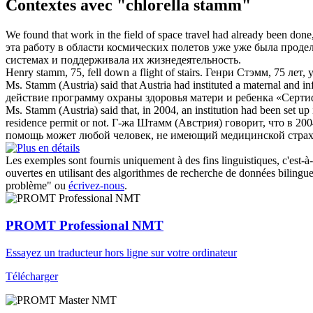
Contextes avec "chlorella stamm"
We found that work in the field of space travel had already been done
эта работу в области космических полетов уже уже была продел
системах и поддерживала их жизнедеятельность.
Henry
stamm
, 75, fell down a flight of stairs.
Генри Стэмм, 75 лет, 
Ms.
Stamm
(Austria) said that Austria had instituted a maternal and i
действие программу охраны здоровья матери и ребенка «Сертиф
Ms.
Stamm
(Austria) said that, in 2004, an institution had been set
residence permit or not.
Г-жа
Штамм
(Австрия) говорит, что в 20
помощь может любой человек, не имеющий медицинской страхов
Les exemples sont fournis uniquement à des fins linguistiques, c'est-à-
ouvertes en utilisant des algorithmes de recherche de données bilingues
problème" ou
écrivez-nous
.
PROMT Professional NMT
Essayez un traducteur hors ligne sur votre ordinateur
Télécharger