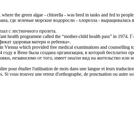
, where the green algae -
chlorella
- was bred in tanks and fed to people
ана, где зеленые морские водоросли -
хлорелла
- выращивалась в
упал с лестничного пролета.
nfant health programme called the “mother-child health pass” in 1974.
Г
икат здоровья матери и ребенка».
 up in Vienna which provided free medical examinations and counselling 
04 году в Вене была создана организация, в которой бесплатно
ки, независимо от того, имеет она/он вид на жительство или н
dire pour étudier l'utilisation de mots dans une langue et leurs traducti
. Si vous trouvez une erreur d'orthographe, de ponctuation ou autre soit 