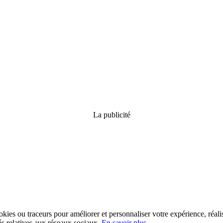
La publicité
kies ou traceurs pour améliorer et personnaliser votre expérience, réalis
tés relatives aux réseaux sociaux.
En savoir plus...