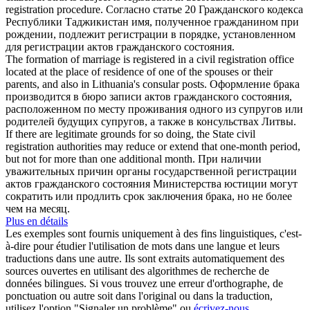
registration
procedure.
Согласно статье 20 Гражданского кодекса
Республики Таджикистан имя, полученное гражданином при
рождении, подлежит регистрации в порядке, установленном
для
регистрации актов гражданского состояния
.
The formation of marriage is registered in a
civil registration
office
located at the place of residence of one of the spouses or their
parents, and also in Lithuania's consular posts.
Оформление брака
производится в бюро
записи актов гражданского состояния
,
расположенном по месту проживания одного из супругов или
родителей будущих супругов, а также в консульствах Литвы.
If there are legitimate grounds for so doing, the State
civil
registration
authorities may reduce or extend that one-month period,
but not for more than one additional month.
При наличии
уважительных причин органы государственной
регистрации
актов гражданского состояния
Министерства юстиции могут
сократить или продлить срок заключения брака, но не более
чем на месяц.
Plus en détails
Les exemples sont fournis uniquement à des fins linguistiques, c'est-
à-dire pour étudier l'utilisation de mots dans une langue et leurs
traductions dans une autre. Ils sont extraits automatiquement des
sources ouvertes en utilisant des algorithmes de recherche de
données bilingues. Si vous trouvez une erreur d'orthographe, de
ponctuation ou autre soit dans l'original ou dans la traduction,
utilisez l'option "Signaler un problème" ou
écrivez-nous
.