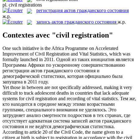
pl.
civil registrations
регистрация актов гражданского состояния
ж.р.
запись актов гражданского состояния
ж.р.
Contextes avec "civil registration"
One such initiative is the Africa Programme on Accelerated
Improvement of
Civil Registration
and Vital Statistics, which was
formally launched in 2011.
Одной из таких инициатив является
Программа Африки по ускоренному совершенствованию
регистрации актов гражданского состояния
и
демографической статистики, которая официально была
запущена в 2011 году.
Yet those in between are not specifically addressed, making it very
difficult to track adolescent deaths in countries that lack adequate
systems for
civil registration
and recording of vital statistics.
Тем же,
кто находится в середине между этими возрастными
группами, специального внимания не уделялось. Это
затрудняет анализ смертности подростков в тех странах, где
отсутствует адекватная система
записей актов гражданского
состояния
и не ведётся демографическая статистика.
According to article 20 of the Civil Code, the name given to a
citizen at birth is subject to registration in accordance with the
civil