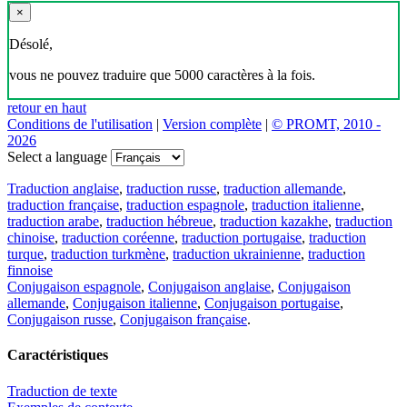
×
Désolé,
vous ne pouvez traduire que 5000 caractères à la fois.
retour en haut
Conditions de l'utilisation
|
Version complète
|
© PROMT, 2010 -
2026
Select a language
Traduction anglaise
,
traduction russe
,
traduction allemande
,
traduction française
,
traduction espagnole
,
traduction italienne
,
traduction arabe
,
traduction hébreue
,
traduction kazakhe
,
traduction
chinoise
,
traduction coréenne
,
traduction portugaise
,
traduction
turque
,
traduction turkmène
,
traduction ukrainienne
,
traduction
finnoise
Conjugaison espagnole
,
Conjugaison anglaise
,
Conjugaison
allemande
,
Conjugaison italienne
,
Conjugaison portugaise
,
Conjugaison russe
,
Conjugaison française
.
Caractéristiques
Traduction de texte