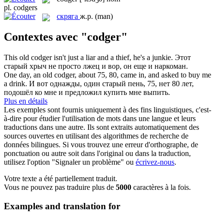
pl.
codgers
скряга
ж.р.
(man)
Contextes avec "codger"
This old
codger
isn't just a liar and a thief, he's a junkie.
Этот
старый хрыч не просто лжец и вор, он еще и наркоман.
One day, an old
codger
, about 75, 80, came in, and asked to buy me
a drink.
И вот однажды, один старый пень, 75, нет 80 лет,
подошёл ко мне и предложил купить мне выпить.
Plus en détails
Les exemples sont fournis uniquement à des fins linguistiques, c'est-
à-dire pour étudier l'utilisation de mots dans une langue et leurs
traductions dans une autre. Ils sont extraits automatiquement des
sources ouvertes en utilisant des algorithmes de recherche de
données bilingues. Si vous trouvez une erreur d'orthographe, de
ponctuation ou autre soit dans l'original ou dans la traduction,
utilisez l'option "Signaler un problème" ou
écrivez-nous
.
Votre texte a été partiellement traduit.
Vous ne pouvez pas traduire plus de
5000
caractères à la fois.
Examples and translation for