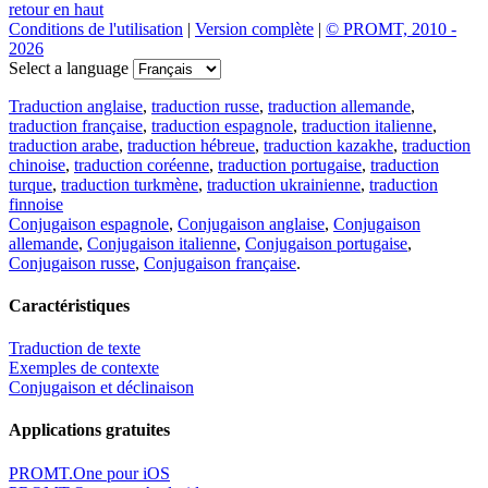
retour en haut
Conditions de l'utilisation
|
Version complète
|
© PROMT, 2010 -
2026
Select a language
Traduction anglaise
,
traduction russe
,
traduction allemande
,
traduction française
,
traduction espagnole
,
traduction italienne
,
traduction arabe
,
traduction hébreue
,
traduction kazakhe
,
traduction
chinoise
,
traduction coréenne
,
traduction portugaise
,
traduction
turque
,
traduction turkmène
,
traduction ukrainienne
,
traduction
finnoise
Conjugaison espagnole
,
Conjugaison anglaise
,
Conjugaison
allemande
,
Conjugaison italienne
,
Conjugaison portugaise
,
Conjugaison russe
,
Conjugaison française
.
Caractéristiques
Traduction de texte
Exemples de contexte
Conjugaison et déclinaison
Applications gratuites
PROMT.One pour iOS