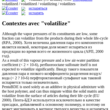
volatilized / volatilized / volatilizing / volatilizes
испаряться
испарять
Contextes avec "volatilize"
Although the vapor pressures of its constituents are low, some
fraction can
volatilize
from the products during their whole life-cycle
(RPA, 2000).
Хотя величина давления пара его компонентов
является низкой, некоторая доля может
испаряться
из
продукции во время всего ее жизненного цикла (АРП, 2000
год).
As a result of this vapour pressure and a low air-water partition
coefficient (< 2 × 10-6), perfluorooctane sulfonate itself is not
expected to
volatilize
significantly.
Ввиду такого показателя
давления пара и низкого коэффициента разделения воздух/
вода (< 2 ? 10-6) перфтороктановый сульфанат как таковой
испаряется
только незначительно.
PentaBDE is used solely as an additive in physical admixture with
the host polymer, and can thus migrate within the solid matrix and
volatilize
from the surface of articles during their life cycle (EU
2000).
Пента-БДЭ используется исключительно в качестве
присадки, добавляемой к основному полимеру, и поэтому он
может мигрировать в матрице твердого вещества и
испаряться