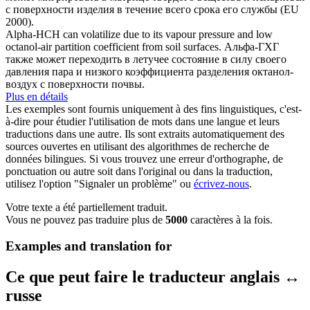
с поверхности изделия в течение всего срока его службы (EU
2000).
Alpha-HCH can
volatilize
due to its vapour pressure and low
octanol-air partition coefficient from soil surfaces.
Альфа-ГХГ
также может переходить в летучее состояние в силу своего
давления пара и низкого коэффициента разделения октанол-
воздух с поверхности почвы.
Plus en détails
Les exemples sont fournis uniquement à des fins linguistiques, c'est-
à-dire pour étudier l'utilisation de mots dans une langue et leurs
traductions dans une autre. Ils sont extraits automatiquement des
sources ouvertes en utilisant des algorithmes de recherche de
données bilingues. Si vous trouvez une erreur d'orthographe, de
ponctuation ou autre soit dans l'original ou dans la traduction,
utilisez l'option "Signaler un problème" ou
écrivez-nous
.
Votre texte a été partiellement traduit.
Vous ne pouvez pas traduire plus de
5000
caractères à la fois.
Examples and translation for
Ce que peut faire le traducteur anglais ↔
russe