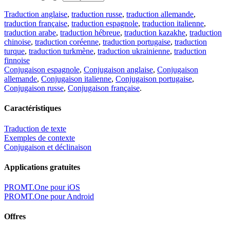
Traduction anglaise
,
traduction russe
,
traduction allemande
,
traduction française
,
traduction espagnole
,
traduction italienne
,
traduction arabe
,
traduction hébreue
,
traduction kazakhe
,
traduction
chinoise
,
traduction coréenne
,
traduction portugaise
,
traduction
turque
,
traduction turkmène
,
traduction ukrainienne
,
traduction
finnoise
Conjugaison espagnole
,
Conjugaison anglaise
,
Conjugaison
allemande
,
Conjugaison italienne
,
Conjugaison portugaise
,
Conjugaison russe
,
Conjugaison française
.
Caractéristiques
Traduction de texte
Exemples de contexte
Conjugaison et déclinaison
Applications gratuites
PROMT.One pour iOS
PROMT.One pour Android
Offres