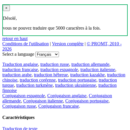
×
Désolé,
vous ne pouvez traduire que 5000 caractères à la fois.
retour en haut
Conditions de l'utilisation
|
Version complète
|
© PROMT, 2010 -
2026
Select a language
Traduction anglaise
,
traduction russe
,
traduction allemande
,
traduction française
,
traduction espagnole
,
traduction italienne
,
traduction arabe
,
traduction hébreue
,
traduction kazakhe
,
traduction
chinoise
,
traduction coréenne
,
traduction portugaise
,
traduction
turque
,
traduction turkmène
,
traduction ukrainienne
,
traduction
finnoise
Conjugaison espagnole
,
Conjugaison anglaise
,
Conjugaison
allemande
,
Conjugaison italienne
,
Conjugaison portugaise
,
Conjugaison russe
,
Conjugaison française
.
Caractéristiques
Traduction de texte