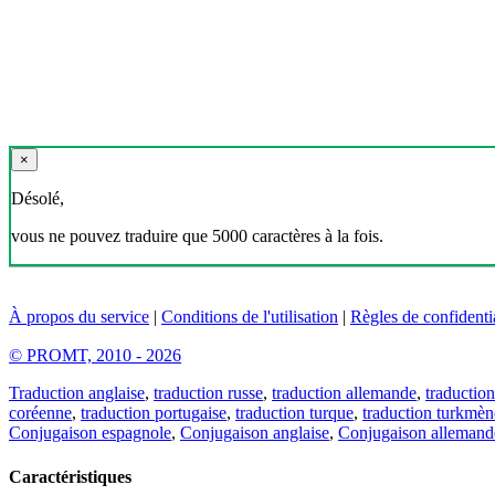
×
Désolé,
vous ne pouvez traduire que 5000 caractères à la fois.
À propos du service
|
Conditions de l'utilisation
|
Règles de confidentia
© PROMT, 2010 - 2026
Traduction anglaise
,
traduction russe
,
traduction allemande
,
traduction
coréenne
,
traduction portugaise
,
traduction turque
,
traduction turkmèn
Conjugaison espagnole
,
Conjugaison anglaise
,
Conjugaison allemand
Caractéristiques