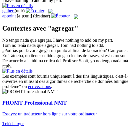
I have nothing to
add
on my part.
gather
(unir)
appoint
[əˈpɔɪnt]
(destinar)
Contextes avec "agregar"
No tengo nada que
agregar
.
I have nothing to
add
on my part.
Tom no tenía nada que
agregar
.
Tom had nothing to
add
.
¿Podrías por favor
agregar
un punto al final de la oración?
Can you
a
En Tatoeba, no tiene sentido
agregar
cientos de frases, si estas no son
De acuerdo a la última crítica del Profesor Scott, yo no tengo nada m
reply.
Les exemples sont fournis uniquement à des fins linguistiques, c'est-à-
ouvertes en utilisant des algorithmes de recherche de données bilingues
problème" ou
écrivez-nous
.
PROMT Professional NMT
Essayez un traducteur hors ligne sur votre ordinateur
Télécharger