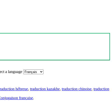
ect a language
traduction hébreue
,
traduction kazakhe
,
traduction chinoise
,
traduction
onjugaison française
.