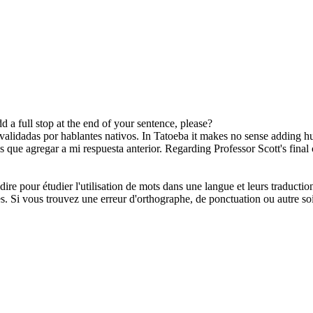
dd
a full stop at the end of your sentence, please?
 validadas por hablantes nativos.
In Tatoeba it makes no sense
adding
hu
ás que
agregar
a mi respuesta anterior.
Regarding Professor Scott's final
dire pour étudier l'utilisation de mots dans une langue et leurs traducti
. Si vous trouvez une erreur d'orthographe, de ponctuation ou autre soit 