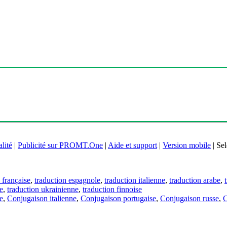
lité
|
Publicité sur PROMT.One
|
Aide et support
|
Version mobile
|
Sel
 française
,
traduction espagnole
,
traduction italienne
,
traduction arabe
,
e
,
traduction ukrainienne
,
traduction finnoise
e
,
Conjugaison italienne
,
Conjugaison portugaise
,
Conjugaison russe
,
C