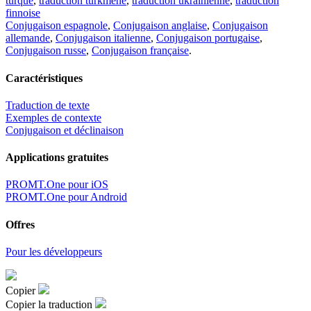
turque
,
traduction turkmène
,
traduction ukrainienne
,
traduction
finnoise
Conjugaison espagnole
,
Conjugaison anglaise
,
Conjugaison
allemande
,
Conjugaison italienne
,
Conjugaison portugaise
,
Conjugaison russe
,
Conjugaison française
.
Caractéristiques
Traduction de texte
Exemples de contexte
Conjugaison et déclinaison
Applications gratuites
PROMT.One pour iOS
PROMT.One pour Android
Offres
Pour les développeurs
Copier
Copier la traduction