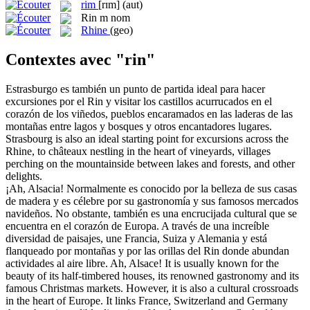
rim
[rɪm]
(aut)
Rin
m
nom
Rhine
(geo)
Contextes avec "rin"
Estrasburgo es también un punto de partida ideal para hacer
excursiones por el
Rin
y visitar los castillos acurrucados en el
corazón de los viñedos, pueblos encaramados en las laderas de las
montañas entre lagos y bosques y otros encantadores lugares.
Strasbourg is also an ideal starting point for excursions across the
Rhine
, to châteaux nestling in the heart of vineyards, villages
perching on the mountainside between lakes and forests, and other
delights.
¡Ah, Alsacia! Normalmente es conocido por la belleza de sus casas
de madera y es célebre por su gastronomía y sus famosos mercados
navideños. No obstante, también es una encrucijada cultural que se
encuentra en el corazón de Europa. A través de una increíble
diversidad de paisajes, une Francia, Suiza y Alemania y está
flanqueado por montañas y por las orillas del
Rin
donde abundan
actividades al aire libre.
Ah, Alsace! It is usually known for the
beauty of its half-timbered houses, its renowned gastronomy and its
famous Christmas markets. However, it is also a cultural crossroads
in the heart of Europe. It links France, Switzerland and Germany