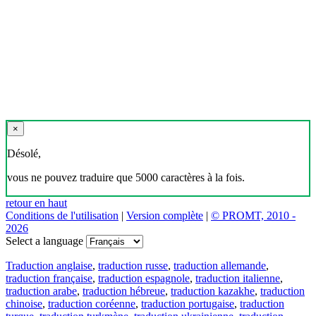
×
Désolé,
vous ne pouvez traduire que 5000 caractères à la fois.
retour en haut
Conditions de l'utilisation
|
Version complète
|
© PROMT, 2010 -
2026
Select a language
Traduction anglaise
,
traduction russe
,
traduction allemande
,
traduction française
,
traduction espagnole
,
traduction italienne
,
traduction arabe
,
traduction hébreue
,
traduction kazakhe
,
traduction
chinoise
,
traduction coréenne
,
traduction portugaise
,
traduction