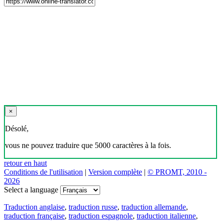
×
Désolé,
vous ne pouvez traduire que 5000 caractères à la fois.
retour en haut
Conditions de l'utilisation
|
Version complète
|
© PROMT, 2010 -
2026
Select a language
Traduction anglaise
,
traduction russe
,
traduction allemande
,
traduction française
,
traduction espagnole
,
traduction italienne
,