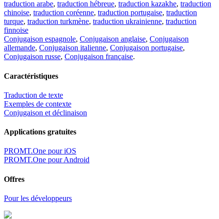
traduction arabe
,
traduction hébreue
,
traduction kazakhe
,
traduction
chinoise
,
traduction coréenne
,
traduction portugaise
,
traduction
turque
,
traduction turkmène
,
traduction ukrainienne
,
traduction
finnoise
Conjugaison espagnole
,
Conjugaison anglaise
,
Conjugaison
allemande
,
Conjugaison italienne
,
Conjugaison portugaise
,
Conjugaison russe
,
Conjugaison française
.
Caractéristiques
Traduction de texte
Exemples de contexte
Conjugaison et déclinaison
Applications gratuites
PROMT.One pour iOS
PROMT.One pour Android
Offres
Pour les développeurs