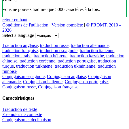
vous ne pouvez traduire que 5000 caractères à la fois.
retour en haut
Conditions de l'utilisation
|
Version complète
|
© PROMT, 2010 -
2026
Select a language
Traduction anglaise
,
traduction russe
,
traduction allemande
,
traduction française
,
traduction espagnole
,
traduction italienne
,
traduction arabe
,
traduction hébreue
,
traduction kazakhe
,
traduction
chinoise
,
traduction coréenne
,
traduction portugaise
,
traduction
turque
,
traduction turkmène
,
traduction ukrainienne
,
traduction
finnoise
Conjugaison espagnole
,
Conjugaison anglaise
,
Conjugaison
allemande
,
Conjugaison italienne
,
Conjugaison portugaise
,
Conjugaison russe
,
Conjugaison française
.
Caractéristiques
Traduction de texte
Exemples de contexte
Conjugaison et déclinaison