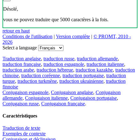
Désolé,
vous ne pouvez traduire que 5000 caractères à la fois.
retour en haut
Conditions de l'utilisation
|
Version complète
|
© PROMT, 2010 -
2026
Select a language
Traduction anglaise
,
traduction russe
,
traduction allemande
,
traduction française
,
traduction espagnole
,
traduction italienne
,
traduction arabe
,
traduction hébreue
,
traduction kazakhe
,
traduction
chinoise
,
traduction coréenne
,
traduction portugaise
,
traduction
turque
,
traduction turkmène
,
traduction ukrainienne
,
traduction
finnoise
Conjugaison espagnole
,
Conjugaison anglaise
,
Conjugaison
allemande
,
Conjugaison italienne
,
Conjugaison portugaise
,
Conjugaison russe
,
Conjugaison française
.
Caractéristiques
Traduction de texte
Exemples de contexte
Conjugaison et déclinaison