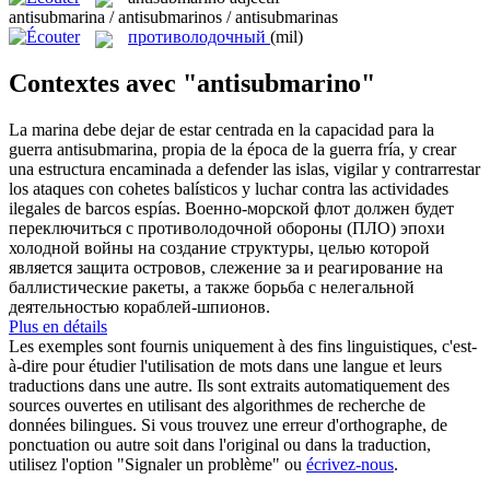
antisubmarina / antisubmarinos / antisubmarinas
противолодочный
(mil)
Contextes avec "antisubmarino"
La marina debe dejar de estar centrada en la capacidad para la
guerra
antisubmarina
, propia de la época de la guerra fría, y crear
una estructura encaminada a defender las islas, vigilar y contrarrestar
los ataques con cohetes balísticos y luchar contra las actividades
ilegales de barcos espías.
Военно-морской флот должен будет
переключиться с
противолодочной
обороны (ПЛО) эпохи
холодной войны на создание структуры, целью которой
является защита островов, слежение за и реагирование на
баллистические ракеты, а также борьба с нелегальной
деятельностью кораблей-шпионов.
Plus en détails
Les exemples sont fournis uniquement à des fins linguistiques, c'est-
à-dire pour étudier l'utilisation de mots dans une langue et leurs
traductions dans une autre. Ils sont extraits automatiquement des
sources ouvertes en utilisant des algorithmes de recherche de
données bilingues. Si vous trouvez une erreur d'orthographe, de
ponctuation ou autre soit dans l'original ou dans la traduction,
utilisez l'option "Signaler un problème" ou
écrivez-nous
.