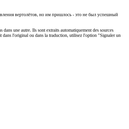
вления вертолётов, но им пришлось - это не был успешный
ons dans une autre. Ils sont extraits automatiquement des sources
dans l'original ou dans la traduction, utilisez l'option "Signaler un