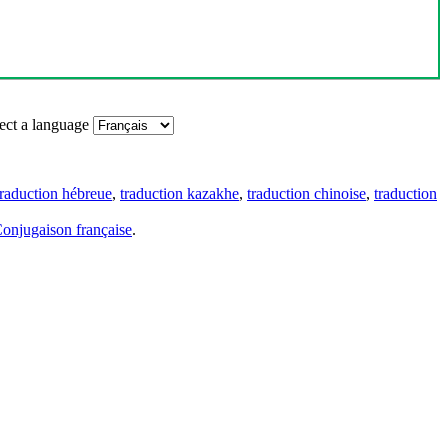
ect a language
traduction hébreue
,
traduction kazakhe
,
traduction chinoise
,
traduction
onjugaison française
.