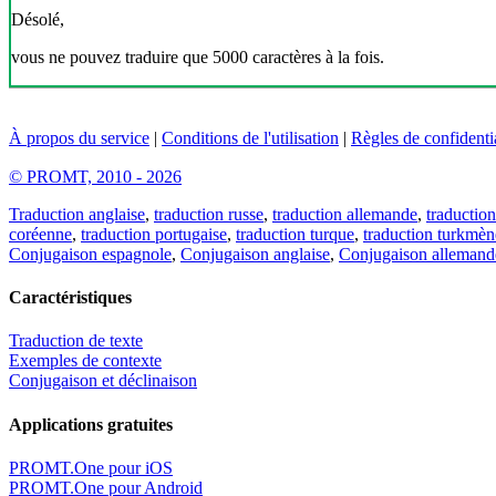
Désolé,
vous ne pouvez traduire que 5000 caractères à la fois.
À propos du service
|
Conditions de l'utilisation
|
Règles de confidentia
© PROMT, 2010 - 2026
Traduction anglaise
,
traduction russe
,
traduction allemande
,
traduction
coréenne
,
traduction portugaise
,
traduction turque
,
traduction turkmèn
Conjugaison espagnole
,
Conjugaison anglaise
,
Conjugaison allemand
Caractéristiques
Traduction de texte
Exemples de contexte
Conjugaison et déclinaison
Applications gratuites
PROMT.One pour iOS
PROMT.One pour Android