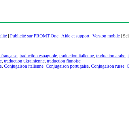
lité
|
Publicité sur PROMT.One
|
Aide et support
|
Version mobile
|
Sel
 française
,
traduction espagnole
,
traduction italienne
,
traduction arabe
,
e
,
traduction ukrainienne
,
traduction finnoise
e
,
Conjugaison italienne
,
Conjugaison portugaise
,
Conjugaison russe
,
C