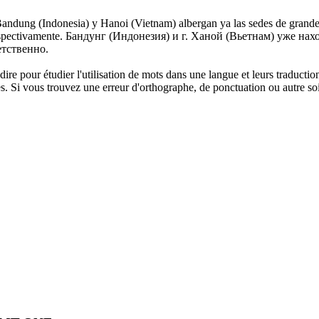
Bandung
(Indonesia) y Hanoi (Vietnam) albergan ya las sedes de grande
spectivamente.
Бандунг
(Индонезия) и г. Ханой (Вьетнам) уже нах
етственно.
dire pour étudier l'utilisation de mots dans une langue et leurs traducti
. Si vous trouvez une erreur d'orthographe, de ponctuation ou autre soit 