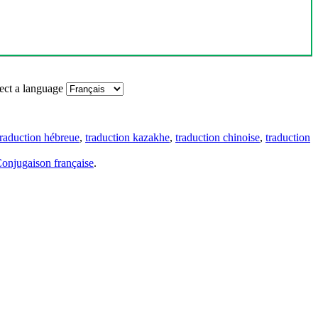
ect a language
traduction hébreue
,
traduction kazakhe
,
traduction chinoise
,
traduction
onjugaison française
.