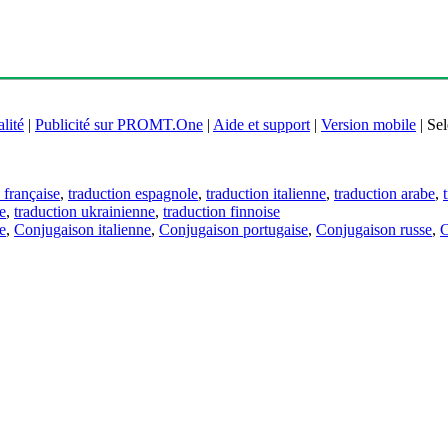
lité
|
Publicité sur PROMT.One
|
Aide et support
|
Version mobile
|
Sel
 française
,
traduction espagnole
,
traduction italienne
,
traduction arabe
,
e
,
traduction ukrainienne
,
traduction finnoise
e
,
Conjugaison italienne
,
Conjugaison portugaise
,
Conjugaison russe
,
C