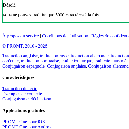
Désolé,
vous ne pouvez traduire que 5000 caractères à la fois.
À propos du service
|
Conditions de l'utilisation
|
Règles de confidentia
© PROMT, 2010 - 2026
Traduction anglaise
,
traduction russe
,
traduction allemande
,
traduction
coréenne
,
traduction portugaise
,
traduction turque
,
traduction turkmèn
Conjugaison espagnole
,
Conjugaison anglaise
,
Conjugaison allemand
Caractéristiques
Traduction de texte
Exemples de contexte
Conjugaison et déclinaison
Applications gratuites
PROMT.One pour iOS
PROMT.One pour Android