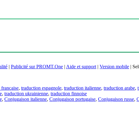
lité
|
Publicité sur PROMT.One
|
Aide et support
|
Version mobile
|
Sel
 française
,
traduction espagnole
,
traduction italienne
,
traduction arabe
,
e
,
traduction ukrainienne
,
traduction finnoise
e
,
Conjugaison italienne
,
Conjugaison portugaise
,
Conjugaison russe
,
C