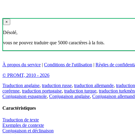
×
Désolé,
vous ne pouvez traduire que 5000 caractères à la fois.
À propos du service
|
Conditions de l'utilisation
|
Règles de confidentia
© PROMT, 2010 - 2026
Traduction anglaise
,
traduction russe
,
traduction allemande
,
traduction
coréenne
,
traduction portugaise
,
traduction turque
,
traduction turkmèn
Conjugaison espagnole
,
Conjugaison anglaise
,
Conjugaison allemand
Caractéristiques
Traduction de texte
Exemples de contexte
Conjugaison et déclinaison