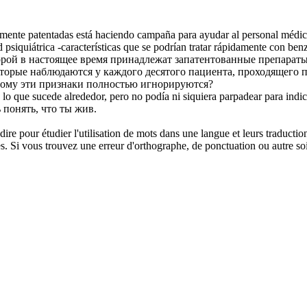
nte patentadas está haciendo campaña para ayudar al personal médico 
psiquiátrica -características que se podrían tratar rápidamente con ben
торой в настоящее время принадлежат запатентованные препара
торые наблюдаются у каждого десятого пациента, проходящего 
тому эти признаки полностью игнорируются?
 lo que sucede alrededor, pero no podía ni siquiera parpadear para indic
 понять, что ты жив.
dire pour étudier l'utilisation de mots dans une langue et leurs traducti
. Si vous trouvez une erreur d'orthographe, de ponctuation ou autre soit 