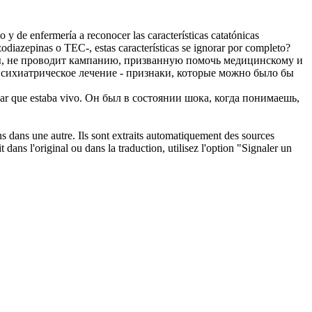
y de enfermería a reconocer las características
catatónicas
zodiazepinas o TEC-, estas características se ignorar por completo?
ты, не проводит кампанию, призванную помочь медицинскому и
психиатрическое лечение - признаки, которые можно было бы
ar que estaba vivo.
Он был в состоянии шока, когда понимаешь,
ons dans une autre. Ils sont extraits automatiquement des sources
dans l'original ou dans la traduction, utilisez l'option "Signaler un