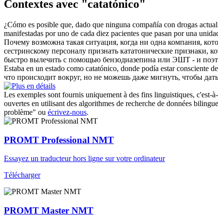
Contextes avec "catatónico"
¿Cómo es posible que, dado que ninguna compañía con drogas actualme
manifestadas por uno de cada diez pacientes que pasan por una unidad 
Почему возможна такая ситуация, когда ни одна компания, ко
сестринскому персоналу признать
кататонические
признаки, ко
быстро вылечить с помощью бензодиазепина или ЭШТ - и поэ
Estaba en un estado como
catatónico
, donde podía estar consciente de
что происходит вокруг, но не можешь даже мигнуть, чтобы дать
Les exemples sont fournis uniquement à des fins linguistiques, c'est-à-
ouvertes en utilisant des algorithmes de recherche de données bilingues
problème" ou
écrivez-nous
.
PROMT Professional NMT
Essayez un traducteur hors ligne sur votre ordinateur
Télécharger
PROMT Master NMT