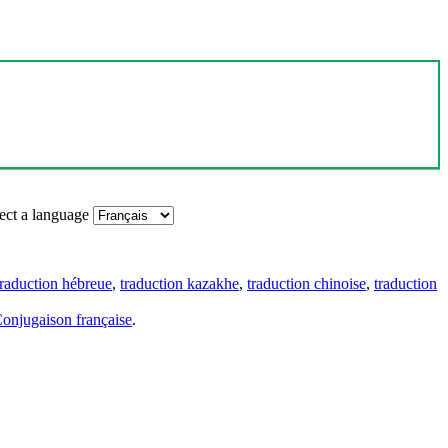
ect a language
traduction hébreue
,
traduction kazakhe
,
traduction chinoise
,
traduction
onjugaison française
.